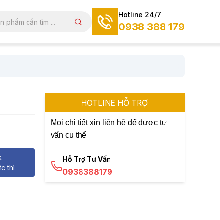
Hotline 24/7
0938 388 179
HOTLINE HỖ TRỢ
Mọi chi tiết xin liên hệ để được tư
vấn cụ thể
k
Hỗ Trợ Tư Vấn
c thì
0938388179