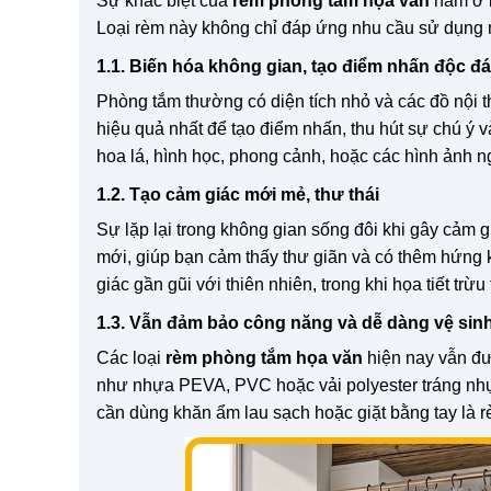
Sự khác biệt của
rèm phòng tắm họa văn
nằm ở k
Loại rèm này không chỉ đáp ứng nhu cầu sử dụng mà
1.1. Biến hóa không gian, tạo điểm nhấn độc đ
Phòng tắm thường có diện tích nhỏ và các đồ nội 
hiệu quả nhất để tạo điểm nhấn, thu hút sự chú ý v
hoa lá, hình học, phong cảnh, hoặc các hình ảnh ng
1.2. Tạo cảm giác mới mẻ, thư thái
Sự lặp lại trong không gian sống đôi khi gây cảm
mới, giúp bạn cảm thấy thư giãn và có thêm hứng k
giác gần gũi với thiên nhiên, trong khi họa tiết tr
1.3. Vẫn đảm bảo công năng và dễ dàng vệ sin
Các loại
rèm phòng tắm họa văn
hiện nay vẫn đư
như nhựa PEVA, PVC hoặc vải polyester tráng nhựa
cần dùng khăn ẩm lau sạch hoặc giặt bằng tay là 