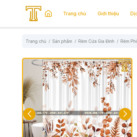
se menu
Trang chủ
Giới thiệu
Dị
Trang chủ
Sản phẩm
Rèm Cửa Gia Đình
Rèm Ph
submenu
submenu