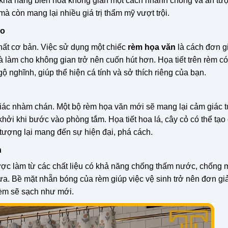
hả năng biến hóa không gian một cách nhanh chóng và ấn tư
 còn mang lại nhiều giá trị thẩm mỹ vượt trội.
áo
thất cơ bản. Việc sử dụng một chiếc
rèm họa văn
là cách đơn g
à làm cho không gian trở nên cuốn hút hơn. Họa tiết trên rèm có
ộ nghĩnh, giúp thể hiện cá tính và sở thích riêng của bạn.
 giác nhàm chán. Một bộ rèm họa văn mới sẽ mang lại cảm giác 
hởi khi bước vào phòng tắm. Họa tiết hoa lá, cây cỏ có thể tạo
ừu tượng lại mang đến sự hiện đại, phá cách.
h
ợc làm từ các chất liệu có khả năng chống thấm nước, chống 
. Bề mặt nhẵn bóng của rèm giúp việc vệ sinh trở nên đơn giả
rèm sẽ sạch như mới.