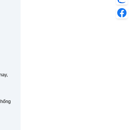
nay,
chống