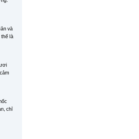
ợng.
iản và
 thể là
tươi
 cảm
mốc
n, chỉ