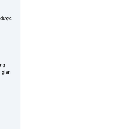
i được
ống
 gian