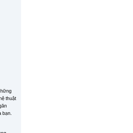
 những
hệ thuật
ngăn
a bạn.