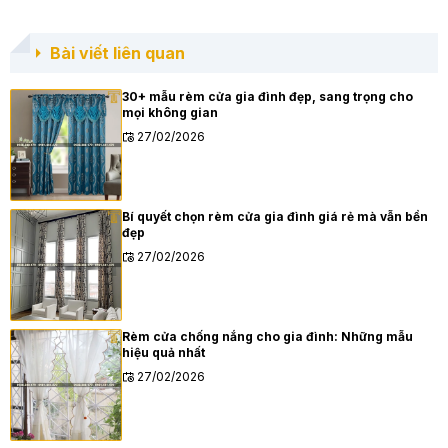
Bài viết liên quan
30+ mẫu rèm cửa gia đình đẹp, sang trọng cho
mọi không gian
27/02/2026
Bí quyết chọn rèm cửa gia đình giá rẻ mà vẫn bền
đẹp
27/02/2026
Rèm cửa chống nắng cho gia đình: Những mẫu
hiệu quả nhất
27/02/2026