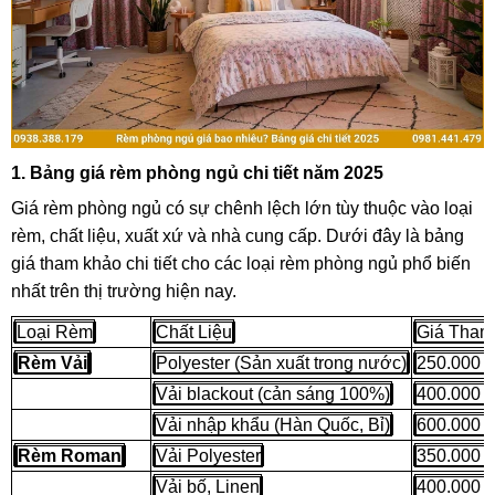
1. Bảng giá rèm phòng ngủ chi tiết năm 2025
Giá rèm phòng ngủ có sự chênh lệch lớn tùy thuộc vào loại
rèm, chất liệu, xuất xứ và nhà cung cấp. Dưới đây là bảng
giá tham khảo chi tiết cho các loại rèm phòng ngủ phổ biến
nhất trên thị trường hiện nay.
Loại Rèm
Chất Liệu
Giá Tham
Rèm Vải
Polyester (Sản xuất trong nước)
250.000 -
Vải blackout (cản sáng 100%)
400.000 -
Vải nhập khẩu (Hàn Quốc, Bỉ)
600.000 -
Rèm Roman
Vải Polyester
350.000 -
Vải bố, Linen
400.000 -