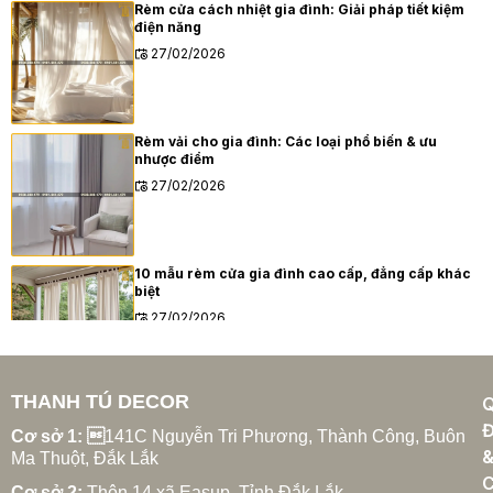
Rèm cửa cách nhiệt gia đình: Giải pháp tiết kiệm
điện năng
27/02/2026
Rèm vải cho gia đình: Các loại phổ biến & ưu
nhược điểm
27/02/2026
10 mẫu rèm cửa gia đình cao cấp, đẳng cấp khác
biệt
27/02/2026
THANH TÚ DECOR
Xu hướng rèm cửa gia đình hiện đại năm 2025
Đ
27/02/2026
Cơ sở 1: 
141C Nguyễn Tri Phương, Thành Công, Buôn
Ma Thuột, Đắk Lắk
C
Cơ sở 2:
Thôn 14 xã Easup, Tỉnh Đắk Lắk