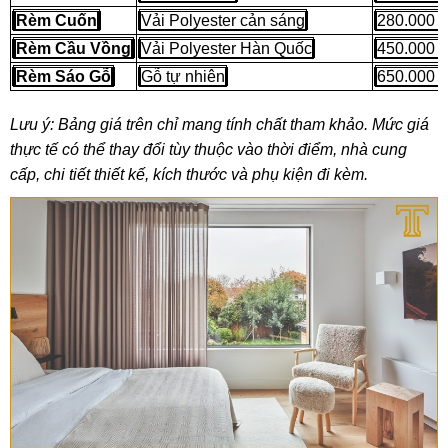
Rèm Cuốn
Vải Polyester cản sáng
280.000 -
Rèm Cầu Vồng
Vải Polyester Hàn Quốc
450.000 -
Rèm Sáo Gỗ
Gỗ tự nhiên
650.000 -
Lưu ý: Bảng giá trên chỉ mang tính chất tham khảo. Mức giá
thực tế có thể thay đổi tùy thuộc vào thời điểm, nhà cung
cấp, chi tiết thiết kế, kích thước và phụ kiện đi kèm.