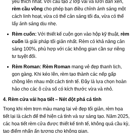
yêu thích nhất. Với cấu tạo 2 lớp vải và lưới đan xen,
rèm cầu vồng
cho phép bạn điều chỉnh ánh sáng một
cách linh hoạt, vừa có thể cản sáng tối đa, vừa có thể
lấy ánh sáng dịu nhẹ.
Rèm cuốn:
Với thiết kế cuộn gọn vào hộp kỹ thuật,
rèm
cuốn
là giải pháp tối giản nhất. Rèm có khả năng cản
sáng 100%, phù hợp với các không gian cần sự riêng
tư tuyệt đối.
Rèm Roman:
Rèm Roman
mang vẻ đẹp thanh lịch,
gọn gàng. Khi kéo lên, rèm tạo thành các nếp gấp
chồng lên nhau một cách tinh tế. Đây là lựa chọn hoàn
hảo cho các ô cửa sổ có kích thước vừa và nhỏ.
4. Rèm cửa vải họa tiết – Nét đột phá cá tính
Trong khi rèm trơn màu mang lại vẻ đẹp tối giản, rèm họa
tiết lại là cách để thể hiện cá tính và sự sáng tạo. Năm 2025,
các họa tiết rèm cửa được thiết kế tinh tế, không quá cầu kỳ,
tạo điểm nhấn ấn tượng cho không gian.