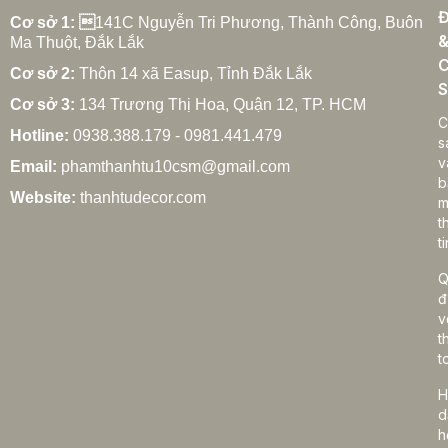
Đ
27/02/2026
Cơ sở 1: 
141C Nguyễn Tri Phương, Thành Công, Buôn
Ma Thuột, Đắk Lắk
C
Cơ sở 2:
Thôn 14 xã Easup, Tỉnh Đắk Lắk
S
Cơ sở 3:
134 Trương Thị Hoa, Quận 12, TP. HCM
Cách chọn rèm cửa gia đình hợp phong thủy
C
Hotline:
0938.388.179 - 0981.441.479
27/02/2026
s
v
Email:
phamthanhtu10csm@gmail.com
b
Website:
thanhtudecor.com
m
t
Rèm cửa gia đình giá bao nhiêu? Bảng giá chi tiết
ti
2025
27/02/2026
Q
đ
v
t
Cách vệ sinh rèm cửa gia đình đúng cách, bền
t
đẹp lâu dài
H
27/02/2026
d
h