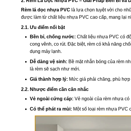
2. Rèm Lá Dọc Nhựa PVC – Giải Pháp Bền Bỉ và 
Rèm lá dọc nhựa PVC
là lựa chọn tuyệt vời cho n
được làm từ chất liệu nhựa PVC cao cấp, mang lại nh
2.1. Ưu điểm nổi bật
Bền bỉ, chống nước:
Chất liệu nhựa PVC có độ b
cong vênh, co rút. Đặc biệt, rèm có khả năng c
dụng máy lạnh.
Dễ dàng vệ sinh:
Bề mặt nhẵn bóng của rèm nhựa
là rèm sẽ sạch như mới.
Giá thành hợp lý:
Mức giá phải chăng, phù hợp 
2.2. Nhược điểm cần cân nhắc
Vẻ ngoài cứng cáp:
Vẻ ngoài của rèm nhựa có 
Có thể phát ra mùi:
Một số loại rèm nhựa PVC ch