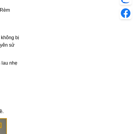
. Rèm
, không bị
uyên sử
 lau nhẹ
ề.