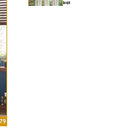
biệt
27/02/2026
Xu hướng rèm cửa gia đình
hiện đại năm 2025
27/02/2026
Cách chọn rèm cửa gia
đình hợp phong thủy
27/02/2026
Rèm cửa gia đình giá bao
nhiêu? Bảng giá chi tiết
2025
27/02/2026