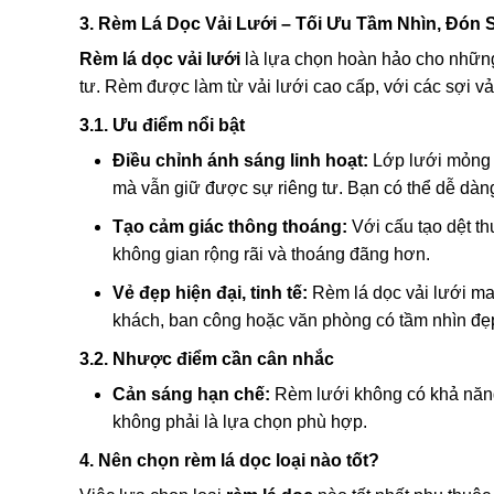
3. Rèm Lá Dọc Vải Lưới – Tối Ưu Tầm Nhìn, Đón
Rèm lá dọc vải lưới
là lựa chọn hoàn hảo cho nhữn
tư. Rèm được làm từ vải lưới cao cấp, với các sợi vả
3.1. Ưu điểm nổi bật
Điều chỉnh ánh sáng linh hoạt:
Lớp lưới mỏng 
mà vẫn giữ được sự riêng tư. Bạn có thể dễ dàng
Tạo cảm giác thông thoáng:
Với cấu tạo dệt th
không gian rộng rãi và thoáng đãng hơn.
Vẻ đẹp hiện đại, tinh tế:
Rèm lá dọc vải lưới man
khách, ban công hoặc văn phòng có tầm nhìn đẹ
3.2. Nhược điểm cần cân nhắc
Cản sáng hạn chế:
Rèm lưới không có khả năng 
không phải là lựa chọn phù hợp.
4. Nên chọn rèm lá dọc loại nào tốt?