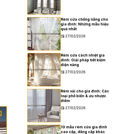
Rèm cửa chống nắng cho
gia đình: Những mẫu hiệu
quả nhất
27/02/2026
Rèm cửa cách nhiệt gia
đình: Giải pháp tiết kiệm
điện năng
27/02/2026
Rèm vải cho gia đình: Các
loại phổ biến & ưu nhược
điểm
27/02/2026
10 mẫu rèm cửa gia đình
cao cấp, đẳng cấp khác