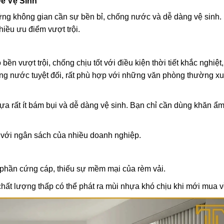
Dễ Vệ Sinh
hững không gian cần sự bền bỉ, chống nước và dễ dàng vệ sinh
iều ưu điểm vượt trội.
ền vượt trội, chống chịu tốt với điều kiện thời tiết khắc nghiệt
hống nước tuyệt đối, rất phù hợp với những văn phòng thường x
 rất ít bám bụi và dễ dàng vệ sinh. Bạn chỉ cần dùng khăn ẩm
với ngân sách của nhiều doanh nghiệp.
phần cứng cáp, thiếu sự mềm mại của rèm vải.
ất lượng thấp có thể phát ra mùi nhựa khó chịu khi mới mua v