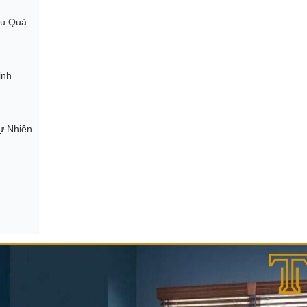
ệu Quả
inh
ự Nhiên