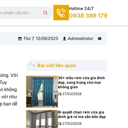
Hotline 24/7
0938 388 179
Thứ 7, 13/09/2025
Administrator
Bài viết liên quan
hòng. Với
30+ mẫu rèm cửa gia đình
 Tuy
đẹp, sang trọng cho mọi
không gian
oăn không
27/02/2026
p với nhu
úp bạn dễ
Bí quyết chọn rèm cửa gia
đình giá rẻ mà vẫn bền đẹp
27/02/2026