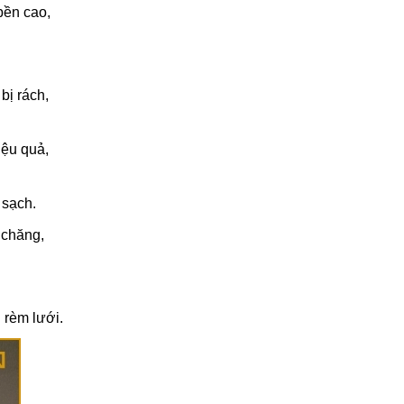
Cách vệ sinh rèm cửa gia
bền cao,
đình đúng cách, bền đẹp
lâu dài
27/02/2026
bị rách,
iệu quả,
 sạch.
 chăng,
 rèm lưới.