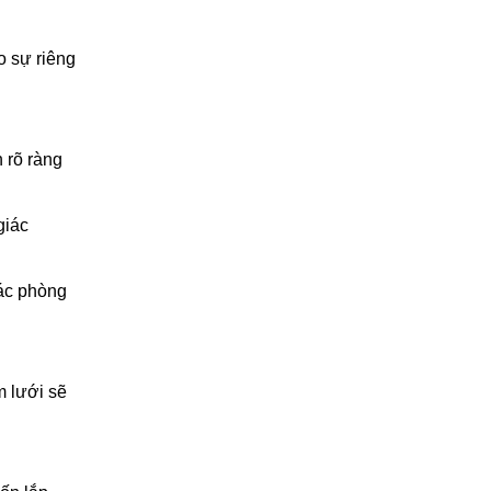
 sự riêng
 rõ ràng
giác
các phòng
m lưới sẽ