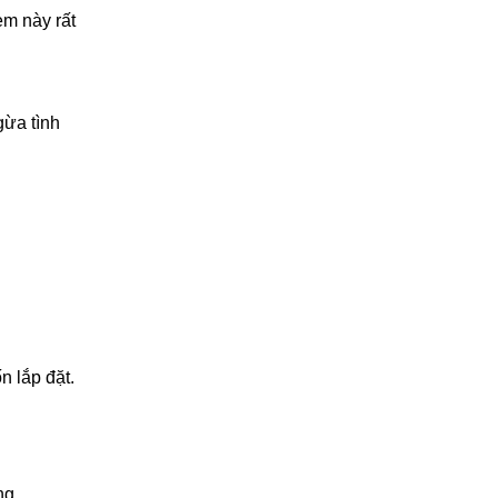
èm này rất
ừa tình
 lắp đặt.
ng.