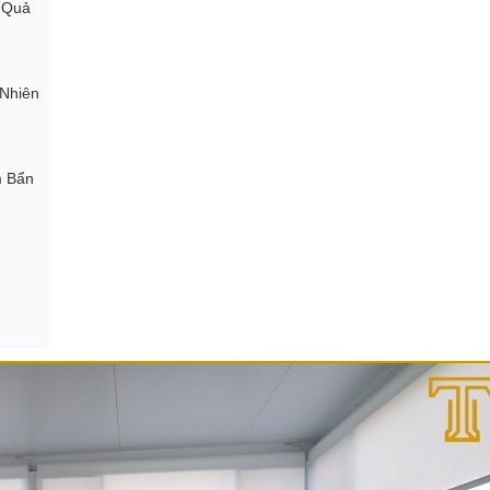
u Quả
 Nhiên
m Bẩn