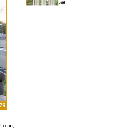
biệt
27/02/2026
Xu hướng rèm cửa gia đình
hiện đại năm 2025
27/02/2026
Cách chọn rèm cửa gia
đình hợp phong thủy
27/02/2026
Rèm cửa gia đình giá bao
nhiêu? Bảng giá chi tiết
2025
27/02/2026
ền cao,