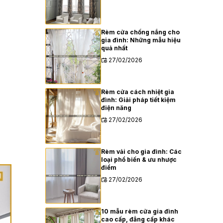
Rèm cửa chống nắng cho
gia đình: Những mẫu hiệu
quả nhất
27/02/2026
Rèm cửa cách nhiệt gia
đình: Giải pháp tiết kiệm
điện năng
27/02/2026
Rèm vải cho gia đình: Các
loại phổ biến & ưu nhược
điểm
27/02/2026
10 mẫu rèm cửa gia đình
cao cấp, đẳng cấp khác