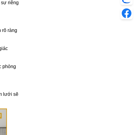
 sự riêng
 rõ ràng
giác
ác phòng
m lưới sẽ