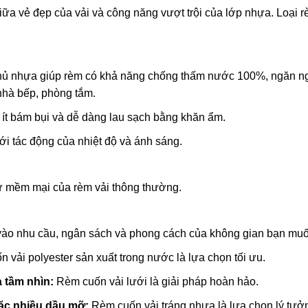
ữa vẻ đẹp của vải và công năng vượt trội của lớp nhựa. Loại r
ủ nhựa giúp rèm có khả năng chống thấm nước 100%, ngăn ng
nhà bếp, phòng tắm.
ít bám bụi và dễ dàng lau sạch bằng khăn ẩm.
i tác động của nhiệt độ và ánh sáng.
ự mềm mại của rèm vải thông thường.
 vào nhu cầu, ngân sách và phong cách của không gian bạn muốn
 vải polyester sản xuất trong nước là lựa chọn tối ưu.
 tầm nhìn:
Rèm cuốn vải lưới là giải pháp hoàn hảo.
ặc nhiều dầu mỡ:
Rèm cuốn vải tráng nhựa là lựa chọn lý tưở