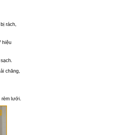
Cách vệ sinh rèm cửa gia
đình đúng cách, bền đẹp
lâu dài
27/02/2026
bị rách,
 hiệu
 sạch.
hải chăng,
 rèm lưới.