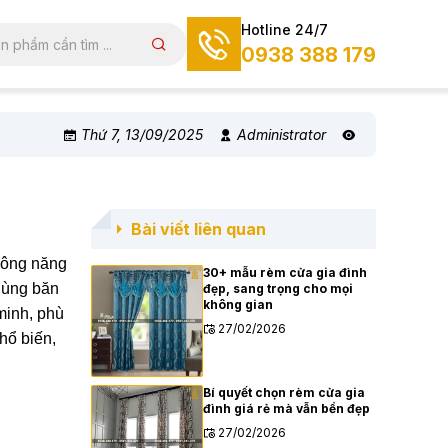
Hotline 24/7
0938 388 179
Thứ 7, 13/09/2025
Administrator
Bài viết liên quan
công năng
30+ mẫu rèm cửa gia đình
 dùng băn
đẹp, sang trọng cho mọi
không gian
 minh, phù
27/02/2026
hổ biến,
Bí quyết chọn rèm cửa gia
đình giá rẻ mà vẫn bền đẹp
27/02/2026