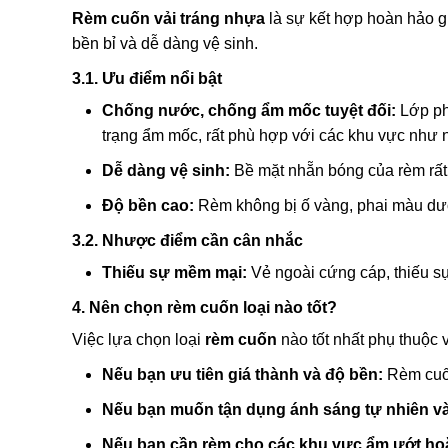
Rèm cuốn vải tráng nhựa
là sự kết hợp hoàn hảo gi
bền bỉ và dễ dàng vệ sinh.
3.1. Ưu điểm nổi bật
Chống nước, chống ẩm mốc tuyệt đối:
Lớp ph
trạng ẩm mốc, rất phù hợp với các khu vực như 
Dễ dàng vệ sinh:
Bề mặt nhẵn bóng của rèm rất 
Độ bền cao:
Rèm không bị ố vàng, phai màu dướ
3.2. Nhược điểm cần cân nhắc
Thiếu sự mềm mại:
Vẻ ngoài cứng cáp, thiếu s
4. Nên chọn rèm cuốn loại nào tốt?
Việc lựa chọn loại
rèm cuốn
nào tốt nhất phụ thuộc
Nếu bạn ưu tiên giá thành và độ bền:
Rèm cuốn
Nếu bạn muốn tận dụng ánh sáng tự nhiên và
Nếu bạn cần rèm cho các khu vực ẩm ướt ho