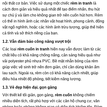
nội thất cơ bản. Việc sử dụng một chiếc
rèm in tranh
là
cách đơn giản và hiệu quả nhất để tạo điểm nhấn, thu hút
sự chú ý và làm cho không gian trở nên cuốn hút hơn. Rèm
có thể in hình ảnh các nhân vật hoạt hình, phong cảnh, động
vật ngộ nghĩnh, hoặc các hình ảnh trừu tượng, giúp thể hiện
cá tính và sở thích riêng của bạn.
1.2. Vẫn đảm bảo công năng vượt trội
Các loại
rèm cuốn in tranh
hiện nay vẫn được làm từ các
chất liệu có khả năng chống nắng, cản sáng hiệu quả như
vải polyester phủ nhựa PVC. Bề mặt nhẵn bóng của rèm
giúp việc vệ sinh trở nên đơn giản, chỉ cần dùng khăn ẩm
lau sạch. Ngoài ra, rèm còn có khả năng cách nhiệt, giúp
điều hòa nhiệt độ phòng, tiết kiệm năng lượng.
1.3. Vẻ đẹp hiện đại, gọn gàng
Với thiết kế tối giản, gọn gàng,
rèm cuốn
không chiếm
nhiều diện tích, rất phù hợp với các căn hộ chung cư, văn
phòng hoặc những không gian có diện tích khiêm tốn. Rèm