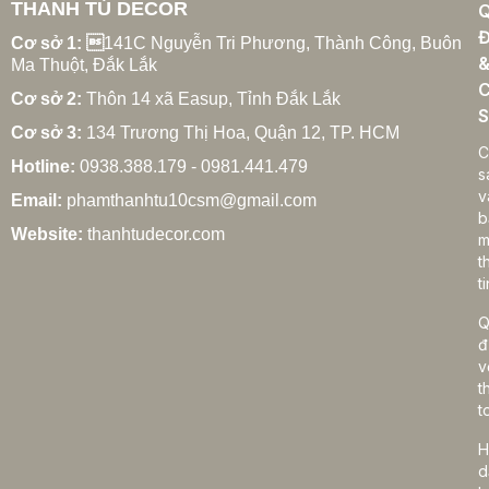
THANH TÚ DECOR
Xu hướng rèm cửa gia đình hiện đại năm 2025
Đ
27/02/2026
Cơ sở 1: 
141C Nguyễn Tri Phương, Thành Công, Buôn
Ma Thuột, Đắk Lắk
C
Cơ sở 2:
Thôn 14 xã Easup, Tỉnh Đắk Lắk
S
Cơ sở 3:
134 Trương Thị Hoa, Quận 12, TP. HCM
Cách chọn rèm cửa gia đình hợp phong thủy
C
Hotline:
0938.388.179 - 0981.441.479
27/02/2026
s
v
Email:
phamthanhtu10csm@gmail.com
b
Website:
thanhtudecor.com
m
t
Rèm cửa gia đình giá bao nhiêu? Bảng giá chi tiết
ti
2025
27/02/2026
Q
đ
v
t
Cách vệ sinh rèm cửa gia đình đúng cách, bền
t
đẹp lâu dài
H
27/02/2026
d