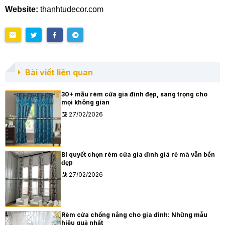
Website:
thanhtudecor.com
Bài viết liên quan
30+ mẫu rèm cửa gia đình đẹp, sang trọng cho
mọi không gian
27/02/2026
Bí quyết chọn rèm cửa gia đình giá rẻ mà vẫn bền
đẹp
27/02/2026
Rèm cửa chống nắng cho gia đình: Những mẫu
hiệu quả nhất