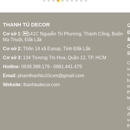
THANH TÚ DECOR
Đ
Cơ sở 1: 
141C Nguyễn Tri Phương, Thành Công, Buôn
Ma Thuột, Đắk Lắk
C
Cơ sở 2:
Thôn 14 xã Easup, Tỉnh Đắk Lắk
S
Cơ sở 3:
134 Trương Thị Hoa, Quận 12, TP. HCM
C
Hotline:
0938.388.179 - 0981.441.479
s
v
Email:
phamthanhtu10csm@gmail.com
b
Website:
thanhtudecor.com
m
t
ti
Q
đ
v
t