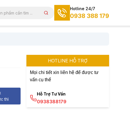
Hotline 24/7
0938 388 179
HOTLINE HỖ TRỢ
Mọi chi tiết xin liên hệ để được tư
vấn cụ thể
k
Hỗ Trợ Tư Vấn
c thì
0938388179