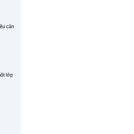
iệu cản
ột lớp