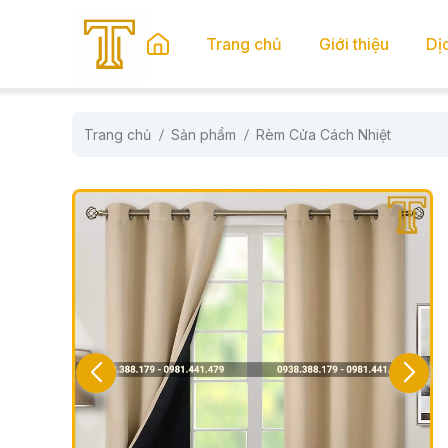
se menu
Trang chủ
Giới thiệu
Dị
Trang chủ
Sản phẩm
Rèm Cửa Cách Nhiệt
submenu
submenu