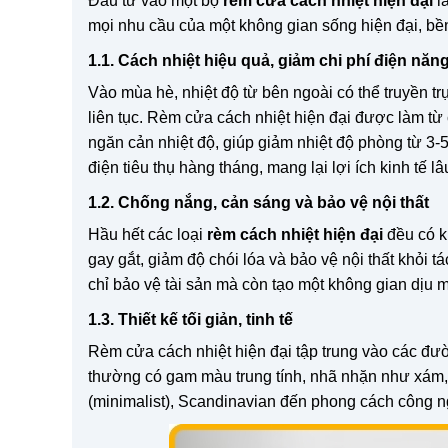
Đầu tư vào một bộ
rèm cửa cách nhiệt hiện đại
là
mọi nhu cầu của một không gian sống hiện đại, bề
1.1. Cách nhiệt hiệu quả, giảm chi phí điện năn
Vào mùa hè, nhiệt độ từ bên ngoài có thể truyền t
liên tục. Rèm cửa cách nhiệt hiện đại được làm từ
ngăn cản nhiệt độ, giúp giảm nhiệt độ phòng từ 3
điện tiêu thụ hàng tháng, mang lại lợi ích kinh tế lâ
1.2. Chống nắng, cản sáng và bảo vệ nội thất
Hầu hết các loại
rèm cách nhiệt hiện đại
đều có k
gay gắt, giảm độ chói lóa và bảo vệ nội thất khỏi 
chỉ bảo vệ tài sản mà còn tạo một không gian dịu m
1.3. Thiết kế tối giản, tinh tế
Rèm cửa cách nhiệt hiện đại tập trung vào các đư
thường có gam màu trung tính, nhã nhặn như xám, be
(minimalist), Scandinavian đến phong cách công ngh