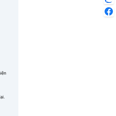
hiện
ại.