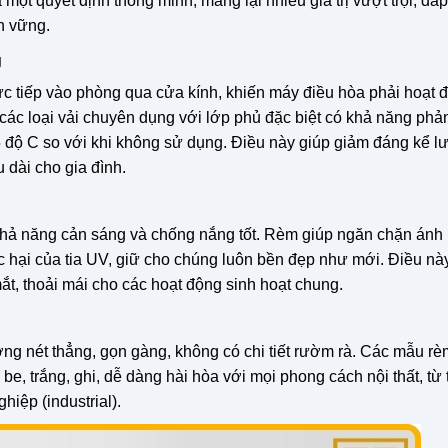
 một quyết định thông minh, mang lại nhiều giá trị vượt trội, đá
n vững.
g
rực tiếp vào phòng qua cửa kính, khiến máy điều hòa phải hoạt 
 các loại vải chuyên dụng với lớp phủ đặc biệt có khả năng phả
-5 độ C so với khi không sử dụng. Điều này giúp giảm đáng kể 
u dài cho gia đình.
hả năng cản sáng và chống nắng tốt. Rèm giúp ngăn chặn ánh
tác hại của tia UV, giữ cho chúng luôn bền đẹp như mới. Điều n
ắt, thoải mái cho các hoạt động sinh hoạt chung.
ờng nét thẳng, gọn gàng, không có chi tiết rườm rà. Các mẫu r
, trắng, ghi, dễ dàng hài hòa với mọi phong cách nội thất, từ t
iệp (industrial).