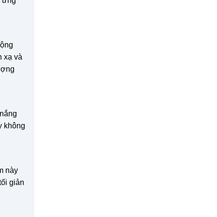
p ứng
động
n xạ và
lượng
 nắng
ày không
èm này
ối giản