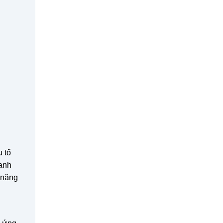
u tố
hanh
 năng