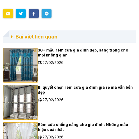
Bài viết liên quan
30+ mẫu rèm cửa gia đình đẹp, sang trọng cho
mọi không gian
27/02/2026
Bí quyết chọn rèm cửa gia đình giá rẻ mà vẫn bền
đẹp
27/02/2026
Rèm cửa chống nắng cho gia đình: Những mẫu
hiệu quả nhất
27/02/2026