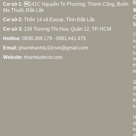
Đ
27/02/2026
Cơ sở 1: 
141C Nguyễn Tri Phương, Thành Công, Buôn
Ma Thuột, Đắk Lắk
C
Cơ sở 2:
Thôn 14 xã Easup, Tỉnh Đắk Lắk
S
Cơ sở 3:
134 Trương Thị Hoa, Quận 12, TP. HCM
Cách chọn rèm cửa gia đình hợp phong thủy
C
Hotline:
0938.388.179 - 0981.441.479
27/02/2026
s
v
Email:
phamthanhtu10csm@gmail.com
b
Website:
thanhtudecor.com
m
t
Rèm cửa gia đình giá bao nhiêu? Bảng giá chi tiết
ti
2025
27/02/2026
Q
đ
v
t
Cách vệ sinh rèm cửa gia đình đúng cách, bền
t
đẹp lâu dài
H
27/02/2026
d
h
d