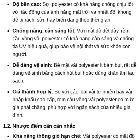
Độ bền cao:
Sợi polyester có khả năng chống chịu tốt
với tác động của ánh nắng mặt trời và nhiệt độ,
không
dễ bị rách,
sờn hay biến dạng theo thời gian.
Chống nắng, cản sáng tốt:
Với mật độ dệt dày,
rèm
cầu vồng vải polyester có khả năng cản sáng và chống
tia UV hiệu quả,
giúp bảo vệ nội thất và sức khỏe con
người.
Dễ dàng vệ sinh:
Bề mặt vải polyester ít bám bụi,
rất dễ
dàng vệ sinh bằng cách hút bụi hoặc dùng khăn ẩm lau
sạch.
Giá thành hợp lý:
So với các loại vải tự nhiên hay vải
nhập khẩu cao cấp,
rèm cầu vồng vải polyester có mức
giá phải chăng,
phù hợp với ngân sách của nhiều gia
đình.
1.2. Nhược điểm cần cân nhắc
Khả năng thông gió hạn chế:
Vải polyester có mật độ