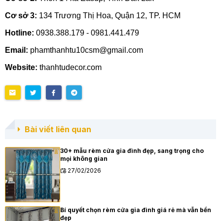
Cơ sở 3:
134 Trương Thị Hoa, Quận 12, TP. HCM
Hotline:
0938.388.179 - 0981.441.479
Email:
phamthanhtu10csm@gmail.com
Website:
thanhtudecor.com
Bài viết liên quan
30+ mẫu rèm cửa gia đình đẹp, sang trọng cho
mọi không gian
27/02/2026
Bí quyết chọn rèm cửa gia đình giá rẻ mà vẫn bền
đẹp