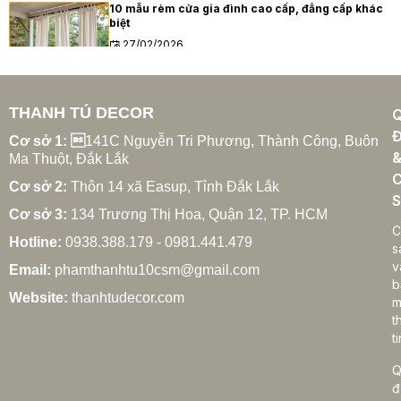
10 mẫu rèm cửa gia đình cao cấp, đẳng cấp khác
biệt
27/02/2026
THANH TÚ DECOR
Xu hướng rèm cửa gia đình hiện đại năm 2025
Đ
27/02/2026
Cơ sở 1: 
141C Nguyễn Tri Phương, Thành Công, Buôn
Ma Thuột, Đắk Lắk
C
Cơ sở 2:
Thôn 14 xã Easup, Tỉnh Đắk Lắk
S
Cơ sở 3:
134 Trương Thị Hoa, Quận 12, TP. HCM
Cách chọn rèm cửa gia đình hợp phong thủy
C
Hotline:
0938.388.179 - 0981.441.479
27/02/2026
s
v
Email:
phamthanhtu10csm@gmail.com
b
Website:
thanhtudecor.com
m
t
Rèm cửa gia đình giá bao nhiêu? Bảng giá chi tiết
ti
2025
27/02/2026
Q
đ