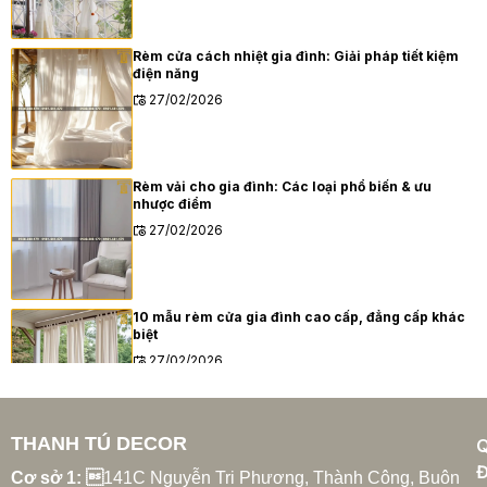
Rèm cửa cách nhiệt gia đình: Giải pháp tiết kiệm
điện năng
27/02/2026
Rèm vải cho gia đình: Các loại phổ biến & ưu
nhược điểm
27/02/2026
10 mẫu rèm cửa gia đình cao cấp, đẳng cấp khác
biệt
27/02/2026
THANH TÚ DECOR
Xu hướng rèm cửa gia đình hiện đại năm 2025
Đ
27/02/2026
Cơ sở 1: 
141C Nguyễn Tri Phương, Thành Công, Buôn