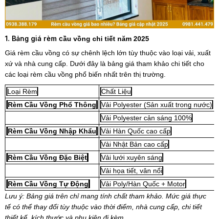
1. Bảng giá rèm c
ầu vồng chi tiết năm 2025
Giá rèm cầu vồng có sự chênh lệch lớn tùy thuộc vào loại vải, xuất
xứ và nhà cung cấp. Dưới đây là bảng giá tham khảo chi tiết cho
các loại rèm cầu vồng phổ biến nhất trên thị trường.
Loại Rèm
Chất Liệu
Rèm Cầu Vồng Phổ Thông
Vải Polyester (Sản xuất trong nước)
Vải Polyester cản sáng 100%
Rèm Cầu Vồng Nhập Khẩu
Vải Hàn Quốc cao cấp
Vải Nhật Bản cao cấp
Rèm Cầu Vồng Đặc Biệt
Vải lưới xuyên sáng
Vải họa tiết, vân nổi
Rèm Cầu Vồng Tự Động
Vải Poly/Hàn Quốc + Motor
Lưu ý: Bảng giá trên chỉ mang tính chất tham khảo. Mức giá thực
tế có thể thay đổi tùy thuộc vào thời điểm, nhà cung cấp, chi tiết
thiết kế, kích thước và phụ kiện đi kèm.