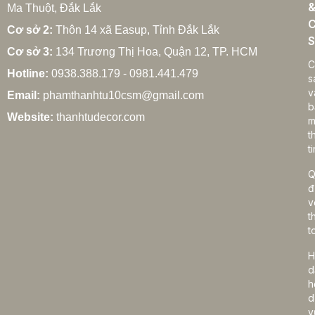
Ma Thuột, Đắk Lắk
C
Cơ sở 2:
Thôn 14 xã Easup, Tỉnh Đắk Lắk
S
Cơ sở 3:
134 Trương Thị Hoa, Quận 12, TP. HCM
Cách chọn rèm cửa gia đình hợp phong thủy
C
Hotline:
0938.388.179 - 0981.441.479
27/02/2026
s
v
Email:
phamthanhtu10csm@gmail.com
b
Website:
thanhtudecor.com
m
t
Rèm cửa gia đình giá bao nhiêu? Bảng giá chi tiết
ti
2025
27/02/2026
Q
đ
v
t
Cách vệ sinh rèm cửa gia đình đúng cách, bền
t
đẹp lâu dài
H
27/02/2026
d
h
d
v