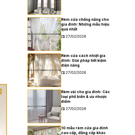
Rèm cửa chống nắng cho
gia đình: Những mẫu hiệu
quả nhất
27/02/2026
Rèm cửa cách nhiệt gia
đình: Giải pháp tiết kiệm
điện năng
27/02/2026
Rèm vải cho gia đình: Các
loại phổ biến & ưu nhược
điểm
27/02/2026
10 mẫu rèm cửa gia đình
cao cấp, đẳng cấp khác