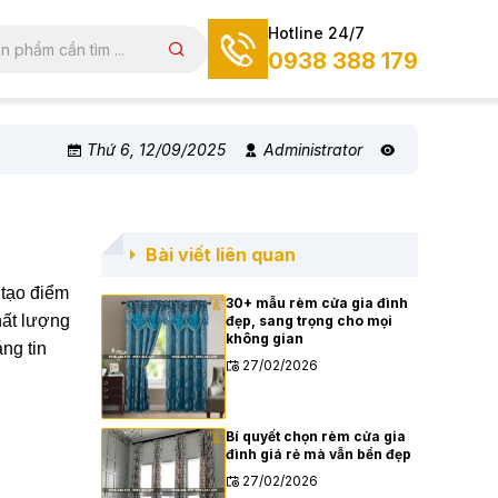
Hotline 24/7
0938 388 179
Thứ 6, 12/09/2025
Administrator
Bài viết liên quan
 tạo điểm
30+ mẫu rèm cửa gia đình
ất lượng
đẹp, sang trọng cho mọi
không gian
áng tin
27/02/2026
Bí quyết chọn rèm cửa gia
đình giá rẻ mà vẫn bền đẹp
27/02/2026