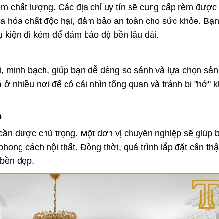
 chất lượng. Các địa chỉ uy tín sẽ cung cấp rèm được
ứa hóa chất độc hại, đảm bảo an toàn cho sức khỏe. Bạ
ụ kiện đi kèm để đảm bảo độ bền lâu dài.
hai, minh bạch, giúp bạn dễ dàng so sánh và lựa chọn sả
ở nhiều nơi để có cái nhìn tổng quan và tránh bị "hớ" 
p
n cần được chú trọng. Một đơn vị chuyên nghiệp sẽ giúp 
ong cách nội thất. Đồng thời, quá trình lắp đặt cẩn th
 bền đẹp.