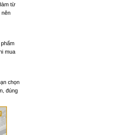
Cách vệ sinh rèm cửa gia
 làm từ
đình đúng cách, bền đẹp
n nên
lâu dài
27/02/2026
n phẩm
khi mua
bạn chọn
ận, đúng