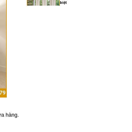
biệt
27/02/2026
Xu hướng rèm cửa gia đình
hiện đại năm 2025
27/02/2026
Cách chọn rèm cửa gia
đình hợp phong thủy
27/02/2026
Rèm cửa gia đình giá bao
nhiêu? Bảng giá chi tiết
2025
ửa hàng.
27/02/2026