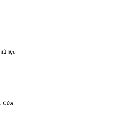
ất liệu
ý. Cửa