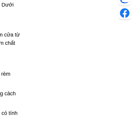
. Dưới
èm cửa từ
m chất
, rèm
ng cách
 có tính