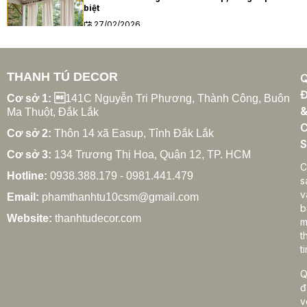
biệt
27/02/2026
THANH TÚ DECOR
Xu hướng rèm cửa gia đình hiện đại năm 2025
Đ
27/02/2026
Cơ sở 1: 
141C Nguyễn Tri Phương, Thành Công, Buôn
Ma Thuột, Đắk Lắk
C
Cơ sở 2:
Thôn 14 xã Easup, Tỉnh Đắk Lắk
S
Cơ sở 3:
134 Trương Thị Hoa, Quận 12, TP. HCM
Cách chọn rèm cửa gia đình hợp phong thủy
C
Hotline:
0938.388.179 - 0981.441.479
27/02/2026
s
v
Email:
phamthanhtu10csm@gmail.com
b
Website:
thanhtudecor.com
m
t
Rèm cửa gia đình giá bao nhiêu? Bảng giá chi tiết
ti
2025
27/02/2026
Q
đ
v