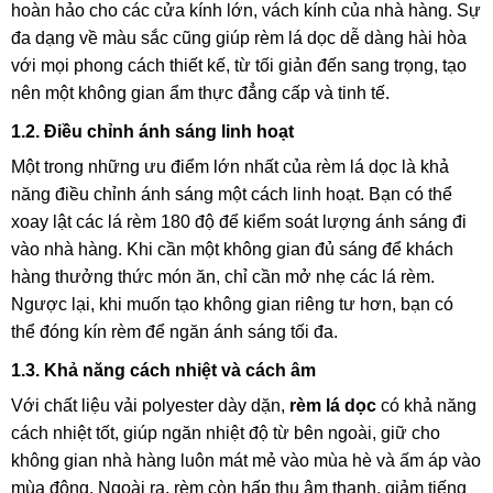
hoàn hảo cho các cửa kính lớn, vách kính của nhà hàng. Sự
đa dạng về màu sắc cũng giúp rèm lá dọc dễ dàng hài hòa
với mọi phong cách thiết kế, từ tối giản đến sang trọng, tạo
nên một không gian ẩm thực đẳng cấp và tinh tế.
1.2. Điều chỉnh ánh sáng linh hoạt
Một trong những ưu điểm lớn nhất của rèm lá dọc là khả
năng điều chỉnh ánh sáng một cách linh hoạt. Bạn có thể
xoay lật các lá rèm 180 độ để kiểm soát lượng ánh sáng đi
vào nhà hàng. Khi cần một không gian đủ sáng để khách
hàng thưởng thức món ăn, chỉ cần mở nhẹ các lá rèm.
Ngược lại, khi muốn tạo không gian riêng tư hơn, bạn có
thể đóng kín rèm để ngăn ánh sáng tối đa.
1.3. Khả năng cách nhiệt và cách âm
Với chất liệu vải polyester dày dặn,
rèm lá dọc
có khả năng
cách nhiệt tốt, giúp ngăn nhiệt độ từ bên ngoài, giữ cho
không gian nhà hàng luôn mát mẻ vào mùa hè và ấm áp vào
mùa đông. Ngoài ra, rèm còn hấp thụ âm thanh, giảm tiếng