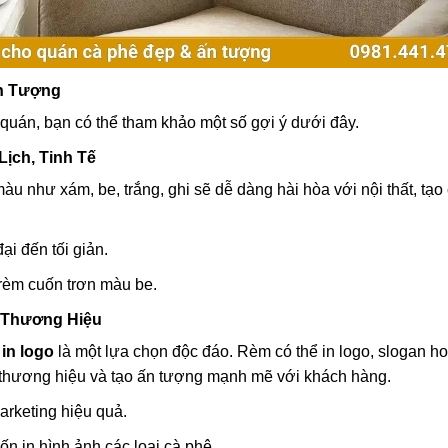
n Tượng
uán, bạn có thể tham khảo một số gợi ý dưới đây.
ịch, Tinh Tế
u như xám, be, trắng, ghi sẽ dễ dàng hài hòa với nội thất, tạo
i đến tối giản.
rèm cuốn trơn màu be.
 Thương Hiệu
in logo
là một lựa chọn độc đáo. Rèm có thể in logo, slogan h
 thương hiệu và tạo ấn tượng mạnh mẽ với khách hàng.
rketing hiệu quả.
n in hình ảnh các loại cà phê.