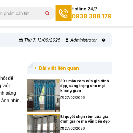
Hotline 24/7
0938 388 179
Thứ 7, 13/09/2025
Administrator
Bài viết liên quan
chốt để
30+ mẫu rèm cửa gia đình
g việc
đẹp, sang trọng cho mọi
không gian
ánh sáng
27/02/2026
 ánh nhìn.
Bí quyết chọn rèm cửa gia
đình giá rẻ mà vẫn bền đẹp
27/02/2026