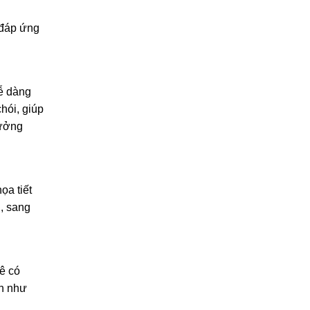
Cách vệ sinh rèm cửa gia
đình đúng cách, bền đẹp
 đáp ứng
lâu dài
27/02/2026
ễ dàng
hói, giúp
hưởng
ọa tiết
i, sang
ê có
ch như