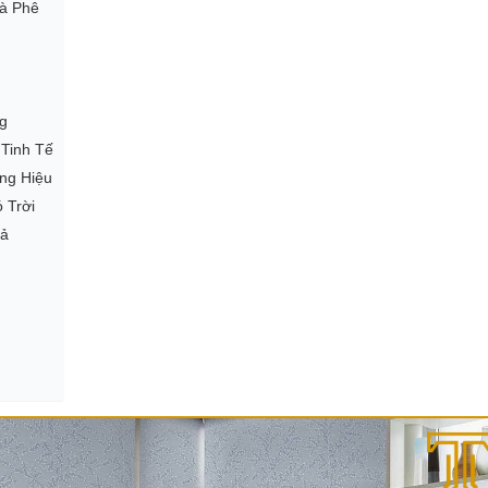
à Phê
g
 Tinh Tế
ng Hiệu
 Trời
uả