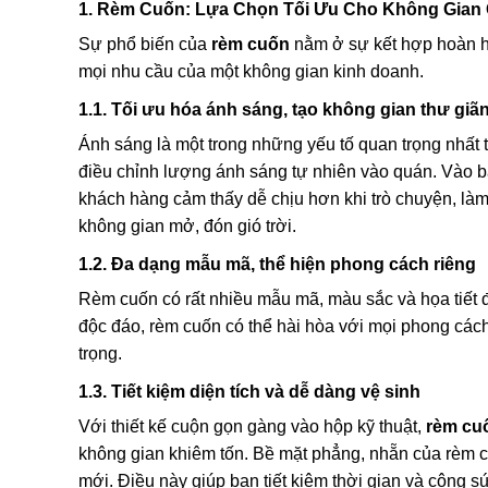
1. Rèm Cuốn: Lựa Chọn Tối Ưu Cho Không Gian
Sự phổ biến của
rèm cuốn
nằm ở sự kết hợp hoàn hả
mọi nhu cầu của một không gian kinh doanh.
1.1. Tối ưu hóa ánh sáng, tạo không gian thư giã
Ánh sáng là một trong những yếu tố quan trọng nhất
điều chỉnh lượng ánh sáng tự nhiên vào quán. Vào b
khách hàng cảm thấy dễ chịu hơn khi trò chuyện, làm
không gian mở, đón gió trời.
1.2. Đa dạng mẫu mã, thể hiện phong cách riêng
Rèm cuốn có rất nhiều mẫu mã, màu sắc và họa tiết để
độc đáo, rèm cuốn có thể hài hòa với mọi phong cách t
trọng.
1.3. Tiết kiệm diện tích và dễ dàng vệ sinh
Với thiết kế cuộn gọn gàng vào hộp kỹ thuật,
rèm cu
không gian khiêm tốn. Bề mặt phẳng, nhẵn của rèm c
mới. Điều này giúp bạn tiết kiệm thời gian và công s