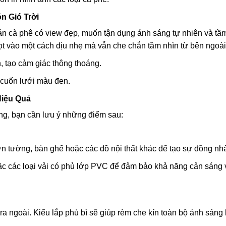
n Gió Trời
n cà phê có view đẹp, muốn tận dụng ánh sáng tự nhiên và tầm
ọt vào một cách dịu nhẹ mà vẫn che chắn tầm nhìn từ bên ngoài
, tạo cảm giác thông thoáng.
cuốn lưới màu đen.
Hiệu Quả
ng, bạn cần lưu ý những điểm sau:
 tường, bàn ghế hoặc các đồ nội thất khác để tạo sự đồng nhấ
ặc các loại vải có phủ lớp PVC để đảm bảo khả năng cản sáng
ra ngoài. Kiểu lắp phủ bì sẽ giúp rèm che kín toàn bộ ánh sáng 