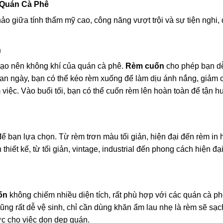
 Quán Cà Phê
o giữa tính thẩm mỹ cao, công năng vượt trội và sự tiện nghi,
n
 tạo nên không khí của quán cà phê.
Rèm cuốn
cho phép bạn d
an ngày, bạn có thể kéo rèm xuống để làm dịu ánh nắng, giảm c
 việc. Vào buổi tối, bạn có thể cuốn rèm lên hoàn toàn để tận 
 bạn lựa chọn. Từ rèm trơn màu tối giản, hiện đại đến rèm in h
hiết kế, từ tối giản, vintage, industrial đến phong cách hiện đạ
ốn
không chiếm nhiều diện tích, rất phù hợp với các quán cà ph
ũng rất dễ vệ sinh, chỉ cần dùng khăn ẩm lau nhẹ là rèm sẽ sạ
ức cho việc dọn dẹp quán.