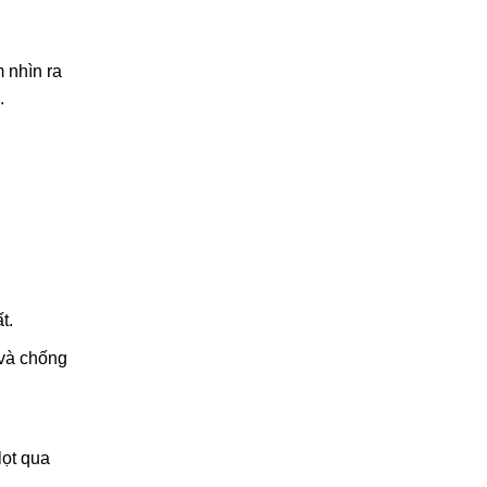
 nhìn ra
.
t.
 và chống
lọt qua