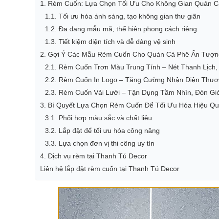
1. Rèm Cuốn: Lựa Chọn Tối Ưu Cho Không Gian Quán C
1.1. Tối ưu hóa ánh sáng, tạo không gian thư giãn
1.2. Đa dạng mẫu mã, thể hiện phong cách riêng
1.3. Tiết kiệm diện tích và dễ dàng vệ sinh
2. Gợi Ý Các Mẫu Rèm Cuốn Cho Quán Cà Phê Ấn Tượn
2.1. Rèm Cuốn Trơn Màu Trung Tính – Nét Thanh Lịch,
2.2. Rèm Cuốn In Logo – Tăng Cường Nhận Diện Thươ
2.3. Rèm Cuốn Vải Lưới – Tận Dụng Tầm Nhìn, Đón Gió
3. Bí Quyết Lựa Chọn Rèm Cuốn Để Tối Ưu Hóa Hiệu Q
3.1. Phối hợp màu sắc và chất liệu
3.2. Lắp đặt để tối ưu hóa công năng
3.3. Lựa chọn đơn vị thi công uy tín
4. Dịch vụ rèm tại Thanh Tú Decor
Liên hệ lắp đặt rèm cuốn tại Thanh Tú Decor