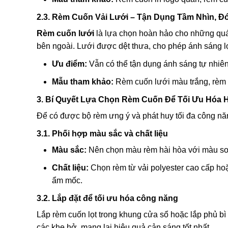
2.3. Rèm Cuốn Vải Lưới – Tận Dụng Tầm Nhìn, Đó
Rèm cuốn lưới
là lựa chọn hoàn hảo cho những quá
bên ngoài. Lưới được dệt thưa, cho phép ánh sáng l
Ưu điểm:
Vẫn có thể tận dụng ánh sáng tự nhiên
Mẫu tham khảo:
Rèm cuốn lưới màu trắng, rèm 
3. Bí Quyết Lựa Chọn Rèm Cuốn Để Tối Ưu Hóa 
Để có được bộ rèm ưng ý và phát huy tối đa công nă
3.1. Phối hợp màu sắc và chất liệu
Màu sắc:
Nên chọn màu rèm hài hòa với màu sơn
Chất liệu:
Chọn rèm từ vải polyester cao cấp ho
ẩm mốc.
3.2. Lắp đặt để tối ưu hóa công năng
Lắp rèm cuốn lọt trong khung cửa sổ hoặc lắp phủ bì 
các khe hở, mang lại hiệu quả cản sáng tốt nhất.