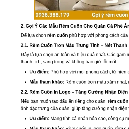
2. Gợi Ý Các Mẫu Rèm Cuốn Cho Quán Cà Phê Ấ
Để lựa chọn
rèm cuốn
phù hợp với phong cách của q
2.1. Rèm Cuốn Trơn Màu Trung Tính – Nét Thanh L
Đây là lựa chọn an toàn và hiệu quả nhất. Các gam mà
thanh lịch, sang trọng và không bao giờ lỗi mốt.
Ưu điểm:
Phù hợp với mọi phong cách, từ hiện đạ
Mẫu tham khảo:
Rèm cuốn trơn màu xám nhạt, 
2.2. Rèm Cuốn In Logo – Tăng Cường Nhận Diện
Nếu bạn muốn tạo dấu ấn riêng cho quán,
rèm cuốn 
ảnh đặc trưng của quán, giúp tăng cường nhận diện
Ưu điểm:
Mang tính cá nhân hóa cao, công cụ ma
Mẫu tham khảo:
Rèm cuốn in logo quán, rèm cuố