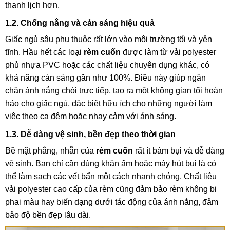
thanh lịch hơn.
1.2. Chống nắng và cản sáng hiệu quả
Giấc ngủ sâu phụ thuộc rất lớn vào môi trường tối và yên
tĩnh. Hầu hết các loại
rèm cuốn
được làm từ vải polyester
phủ nhựa PVC hoặc các chất liệu chuyên dụng khác, có
khả năng cản sáng gần như 100%. Điều này giúp ngăn
chặn ánh nắng chói trực tiếp, tạo ra một không gian tối hoàn
hảo cho giấc ngủ, đặc biệt hữu ích cho những người làm
việc theo ca đêm hoặc nhạy cảm với ánh sáng.
1.3. Dễ dàng vệ sinh, bền đẹp theo thời gian
Bề mặt phẳng, nhẵn của
rèm cuốn
rất ít bám bụi và dễ dàng
vệ sinh. Bạn chỉ cần dùng khăn ẩm hoặc máy hút bụi là có
thể làm sạch các vết bẩn một cách nhanh chóng. Chất liệu
vải polyester cao cấp của rèm cũng đảm bảo rèm không bị
phai màu hay biến dạng dưới tác động của ánh nắng, đảm
bảo độ bền đẹp lâu dài.