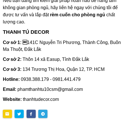
Nếu bạn đang tìm kiếm giải pháp hoàn hảo để nâng tầm
không gian phòng ngủ, hãy liên hệ ngay với chúng tôi để
được tư vấn và lắp đặt
rèm cuốn cho phòng ngủ
chất
lượng cao.
THANH TÚ DECOR
Cơ sở 1: 
141C Nguyễn Tri Phương, Thành Công, Buôn
Ma Thuột, Đắk Lắk
Cơ sở 2:
Thôn 14 xã Easup, Tỉnh Đắk Lắk
Cơ sở 3:
134 Trương Thị Hoa, Quận 12, TP. HCM
Hotline:
0938.388.179 - 0981.441.479
Email:
phamthanhtu10csm@gmail.com
Website:
thanhtudecor.com