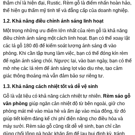
thậm chí là hiện đại, Rustic. Rèm gỗ là điểm nhấn hoàn hảo,
thể hiện gu thẩm mỹ tinh tế và đẳng cấp của doanh nghiệp.
1.2. Khả năng điều chỉnh ánh sáng linh hoạt
Một trong những ưu điểm lớn nhất của rèm gỗ là khả năng
điều chỉnh ánh sáng một cách linh hoạt. Bạn có thể xoay lật
các lá gỗ 180 độ để kiểm soát lượng ánh sáng đi vào
phòng. Khi cần tập trung làm việc, bạn có thể đóng kín rèm
để ngăn ánh sáng chói. Ngược lại, vào ban ngày, bạn có thể
mở nhẹ các lá rèm để ánh sáng lọt vào dịu nhẹ, tạo cảm
giác thông thoáng mà vẫn đảm bảo sự riêng tư.
1.3. Khả năng cách nhiệt tốt và dễ vệ sinh
Gỗ là vật liệu có khả năng cách nhiệt tự nhiên.
Rèm sáo gỗ
văn phòng
giúp ngăn cản nhiệt độ từ bên ngoài, giữ cho
phòng mát mẻ vào mùa hè và ấm áp vào mùa đông, từ đó
giúp tiết kiệm đáng kể chi phí điện năng cho điều hòa và
máy sưởi. Rèm sáo gỗ cũng rất dễ vệ sinh, bạn chỉ cần
dùng chổi lông gà hoặc khăn ẩm để lau bụi định kỳ, tránh