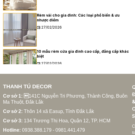
Rèm vải cho gia đình: Các loại phổ biến & ưu
nhược điểm
27/02/2026
10 mẫu rèm cửa gia đình cao cấp, đẳng cấp khác
biệt
27/02/2026
THANH TÚ DECOR
Xu hướng rèm cửa gia đình hiện đại năm 2025
Đ
27/02/2026
Cơ sở 1: 
141C Nguyễn Tri Phương, Thành Công, Buôn
Ma Thuột, Đắk Lắk
C
Cơ sở 2:
Thôn 14 xã Easup, Tỉnh Đắk Lắk
S
Cơ sở 3:
134 Trương Thị Hoa, Quận 12, TP. HCM
Cách chọn rèm cửa gia đình hợp phong thủy
C
Hotline:
0938.388.179 - 0981.441.479
27/02/2026
s