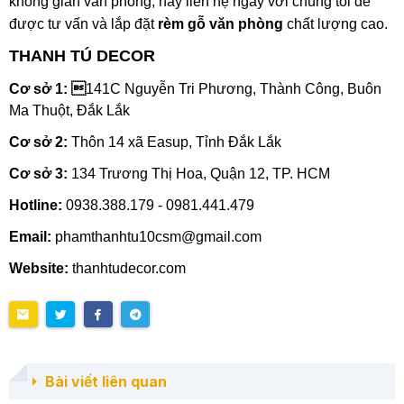
không gian văn phòng, hãy liên hệ ngay với chúng tôi để
được tư vấn và lắp đặt
rèm gỗ văn phòng
chất lượng cao.
THANH TÚ DECOR
Cơ sở 1: 
141C Nguyễn Tri Phương, Thành Công, Buôn
Ma Thuột, Đắk Lắk
Cơ sở 2:
Thôn 14 xã Easup, Tỉnh Đắk Lắk
Cơ sở 3:
134 Trương Thị Hoa, Quận 12, TP. HCM
Hotline:
0938.388.179 - 0981.441.479
Email:
phamthanhtu10csm@gmail.com
Website:
thanhtudecor.com
Bài viết liên quan