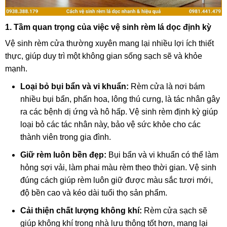
1. Tầm quan trọng của việc vệ sinh rèm lá dọc định kỳ
Vệ sinh rèm cửa thường xuyên mang lại nhiều lợi ích thiết
thực, giúp duy trì một không gian sống sạch sẽ và khỏe
mạnh.
Loại bỏ bụi bẩn và vi khuẩn:
Rèm cửa là nơi bám
nhiều bụi bẩn, phấn hoa, lông thú cưng, là tác nhân gây
ra các bệnh dị ứng và hô hấp. Vệ sinh rèm định kỳ giúp
loại bỏ các tác nhân này, bảo vệ sức khỏe cho các
thành viên trong gia đình.
Giữ rèm luôn bền đẹp:
Bụi bẩn và vi khuẩn có thể làm
hỏng sợi vải, làm phai màu rèm theo thời gian. Vệ sinh
đúng cách giúp rèm luôn giữ được màu sắc tươi mới,
độ bền cao và kéo dài tuổi thọ sản phẩm.
Cải thiện chất lượng không khí:
Rèm cửa sạch sẽ
giúp không khí trong nhà lưu thông tốt hơn, mang lại