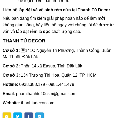
để loại bỏ vết bẩn trên rèm.
Liên hệ lắp đặt và vệ sinh rèm cửa tại Thanh Tú Decor
Nếu bạn đang tìm kiếm giải pháp hoàn hảo để làm mới
không gian sống, hãy liên hệ ngay với chúng tôi để được tư
vấn và lắp đặt
rèm lá dọc
chất lượng cao.
THANH TÚ DECOR
Cơ sở 1: 
141C Nguyễn Tri Phương, Thành Công, Buôn
Ma Thuột, Đắk Lắk
Cơ sở 2:
Thôn 14 xã Easup, Tỉnh Đắk Lắk
Cơ sở 3:
134 Trương Thị Hoa, Quận 12, TP. HCM
Hotline:
0938.388.179 - 0981.441.479
Email:
phamthanhtu10csm@gmail.com
Website:
thanhtudecor.com