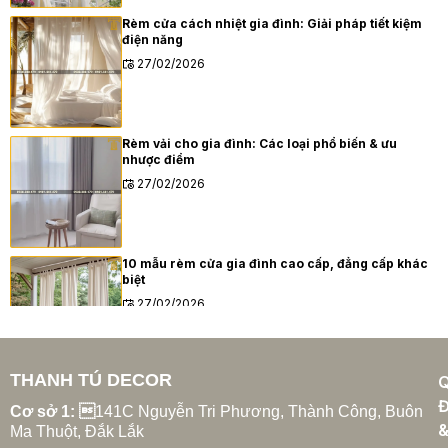
Rèm cửa cách nhiệt gia đình: Giải pháp tiết kiệm
điện năng
27/02/2026
Rèm vải cho gia đình: Các loại phổ biến & ưu
nhược điểm
27/02/2026
10 mẫu rèm cửa gia đình cao cấp, đẳng cấp khác
biệt
27/02/2026
THANH TÚ DECOR
Xu hướng rèm cửa gia đình hiện đại năm 2025
Đ
27/02/2026
Cơ sở 1: 
141C Nguyễn Tri Phương, Thành Công, Buôn
Ma Thuột, Đắk Lắk