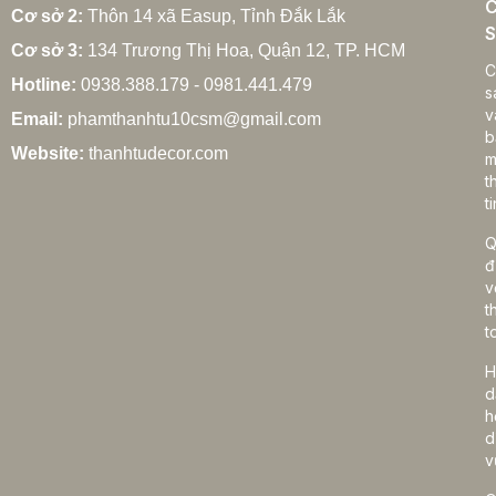
C
Cơ sở 2:
Thôn 14 xã Easup, Tỉnh Đắk Lắk
S
Cơ sở 3:
134 Trương Thị Hoa, Quận 12, TP. HCM
Cách chọn rèm cửa gia đình hợp phong thủy
C
Hotline:
0938.388.179 - 0981.441.479
27/02/2026
s
v
Email:
phamthanhtu10csm@gmail.com
b
Website:
thanhtudecor.com
m
t
Rèm cửa gia đình giá bao nhiêu? Bảng giá chi tiết
ti
2025
27/02/2026
Q
đ
v
t
Cách vệ sinh rèm cửa gia đình đúng cách, bền
t
đẹp lâu dài
H
27/02/2026
d
h
d
v