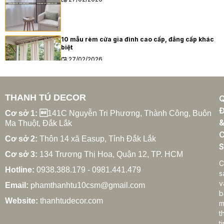
10 mẫu rèm cửa gia đình cao cấp, đẳng cấp khác
biệt
27/02/2026
THANH TÚ DECOR
Xu hướng rèm cửa gia đình hiện đại năm 2025
Đ
27/02/2026
Cơ sở 1: 
141C Nguyễn Tri Phương, Thành Công, Buôn
Ma Thuột, Đắk Lắk
C
Cơ sở 2:
Thôn 14 xã Easup, Tỉnh Đắk Lắk
S
Cơ sở 3:
134 Trương Thị Hoa, Quận 12, TP. HCM
Cách chọn rèm cửa gia đình hợp phong thủy
C
Hotline:
0938.388.179 - 0981.441.479
27/02/2026
s
v
Email:
phamthanhtu10csm@gmail.com
b
Website:
thanhtudecor.com
m
t
Rèm cửa gia đình giá bao nhiêu? Bảng giá chi tiết
ti