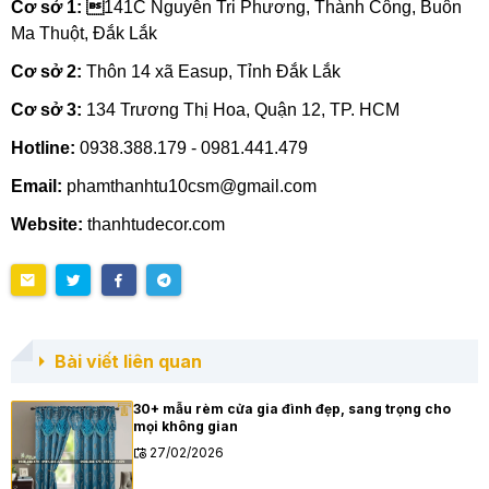
Cơ sở 1: 
141C Nguyễn Tri Phương, Thành Công, Buôn
Ma Thuột, Đắk Lắk
Cơ sở 2:
Thôn 14 xã Easup, Tỉnh Đắk Lắk
Cơ sở 3:
134 Trương Thị Hoa, Quận 12, TP. HCM
Hotline:
0938.388.179 - 0981.441.479
Email:
phamthanhtu10csm@gmail.com
Website:
thanhtudecor.com
Bài viết liên quan
30+ mẫu rèm cửa gia đình đẹp, sang trọng cho
mọi không gian
27/02/2026