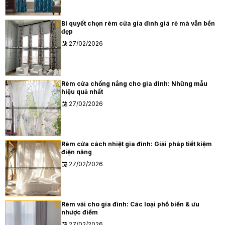
Bí quyết chọn rèm cửa gia đình giá rẻ mà vẫn bền
đẹp
27/02/2026
Rèm cửa chống nắng cho gia đình: Những mẫu
hiệu quả nhất
27/02/2026
Rèm cửa cách nhiệt gia đình: Giải pháp tiết kiệm
điện năng
27/02/2026
Rèm vải cho gia đình: Các loại phổ biến & ưu
nhược điểm
27/02/2026