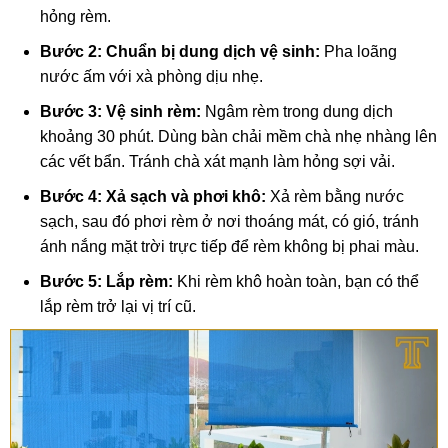
hỏng rèm.
Bước 2: Chuẩn bị dung dịch vệ sinh:
Pha loãng
nước ấm với xà phòng dịu nhẹ.
Bước 3: Vệ sinh rèm:
Ngâm rèm trong dung dịch
khoảng 30 phút. Dùng bàn chải mềm chà nhẹ nhàng lên
các vết bẩn. Tránh chà xát mạnh làm hỏng sợi vải.
Bước 4: Xả sạch và phơi khô:
Xả rèm bằng nước
sạch, sau đó phơi rèm ở nơi thoáng mát, có gió, tránh
ánh nắng mặt trời trực tiếp để rèm không bị phai màu.
Bước 5: Lắp rèm:
Khi rèm khô hoàn toàn, bạn có thể
lắp rèm trở lại vị trí cũ.