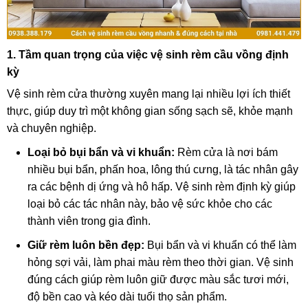
1. Tầm quan trọng của việc vệ sinh rèm cầu vồng định
kỳ
Vệ sinh rèm cửa thường xuyên mang lại nhiều lợi ích thiết
thực, giúp duy trì một không gian sống sạch sẽ, khỏe mạnh
và chuyên nghiệp.
Loại bỏ bụi bẩn và vi khuẩn:
Rèm cửa là nơi bám
nhiều bụi bẩn, phấn hoa, lông thú cưng, là tác nhân gây
ra các bệnh dị ứng và hô hấp. Vệ sinh rèm định kỳ giúp
loại bỏ các tác nhân này, bảo vệ sức khỏe cho các
thành viên trong gia đình.
Giữ rèm luôn bền đẹp:
Bụi bẩn và vi khuẩn có thể làm
hỏng sợi vải, làm phai màu rèm theo thời gian. Vệ sinh
đúng cách giúp rèm luôn giữ được màu sắc tươi mới,
độ bền cao và kéo dài tuổi thọ sản phẩm.