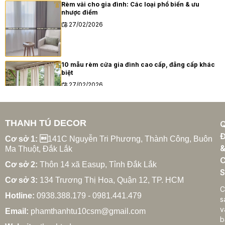
Rèm vải cho gia đình: Các loại phổ biến & ưu
nhược điểm
27/02/2026
10 mẫu rèm cửa gia đình cao cấp, đẳng cấp khác
biệt
27/02/2026
THANH TÚ DECOR
Xu hướng rèm cửa gia đình hiện đại năm 2025
Đ
27/02/2026
Cơ sở 1: 
141C Nguyễn Tri Phương, Thành Công, Buôn
Ma Thuột, Đắk Lắk
C
Cơ sở 2:
Thôn 14 xã Easup, Tỉnh Đắk Lắk
S
Cơ sở 3:
134 Trương Thị Hoa, Quận 12, TP. HCM
Cách chọn rèm cửa gia đình hợp phong thủy
C
Hotline:
0938.388.179 - 0981.441.479
27/02/2026
s
v
Email:
phamthanhtu10csm@gmail.com
b