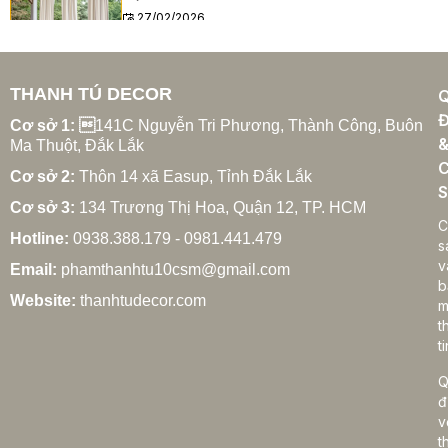
27/02/2026
THANH TÚ DECOR
Xu hướng rèm cửa gia đình hiện đại năm 2025
Đ
27/02/2026
Cơ sở 1: 
141C Nguyễn Tri Phương, Thành Công, Buôn
Ma Thuột, Đắk Lắk
C
Cơ sở 2:
Thôn 14 xã Easup, Tỉnh Đắk Lắk
S
Cơ sở 3:
134 Trương Thị Hoa, Quận 12, TP. HCM
Cách chọn rèm cửa gia đình hợp phong thủy
C
Hotline:
0938.388.179 - 0981.441.479
27/02/2026
s
v
Email:
phamthanhtu10csm@gmail.com
b
Website:
thanhtudecor.com
m
t
Rèm cửa gia đình giá bao nhiêu? Bảng giá chi tiết
ti
2025
27/02/2026
Q
đ
v
t