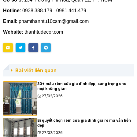
Hotline:
0938.388.179 - 0981.441.479
Email:
phamthanhtu10csm@gmail.com
Website:
thanhtudecor.com
Bài viết liên quan
30+ mẫu rèm cửa gia đình đẹp, sang trọng cho
mọi không gian
27/02/2026
Bí quyết chọn rèm cửa gia đình giá rẻ mà vẫn bền
đẹp
27/02/2026