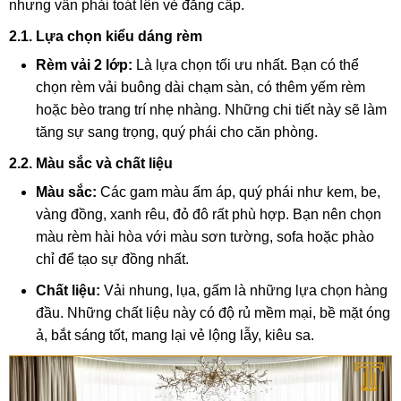
nhưng vẫn phải toát lên vẻ đẳng cấp.
2.1. Lựa chọn kiểu dáng rèm
Rèm vải 2 lớp:
Là lựa chọn tối ưu nhất. Bạn có thể
chọn rèm vải buông dài chạm sàn, có thêm yếm rèm
hoặc bèo trang trí nhẹ nhàng. Những chi tiết này sẽ làm
tăng sự sang trọng, quý phái cho căn phòng.
2.2. Màu sắc và chất liệu
Màu sắc:
Các gam màu ấm áp, quý phái như kem, be,
vàng đồng, xanh rêu, đỏ đô rất phù hợp. Bạn nên chọn
màu rèm hài hòa với màu sơn tường, sofa hoặc phào
chỉ để tạo sự đồng nhất.
Chất liệu:
Vải nhung, lụa, gấm là những lựa chọn hàng
đầu. Những chất liệu này có độ rủ mềm mại, bề mặt óng
ả, bắt sáng tốt, mang lại vẻ lộng lẫy, kiêu sa.