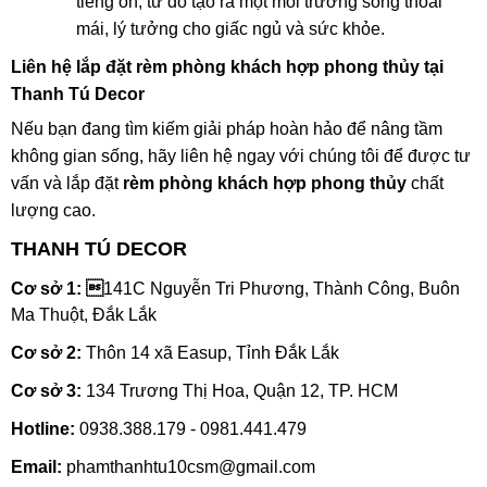
tiếng ồn, từ đó tạo ra một môi trường sống thoải
mái, lý tưởng cho giấc ngủ và sức khỏe.
Liên hệ lắp đặt rèm phòng khách hợp phong thủy tại
Thanh Tú Decor
Nếu bạn đang tìm kiếm giải pháp hoàn hảo để nâng tầm
không gian sống, hãy liên hệ ngay với chúng tôi để được tư
vấn và lắp đặt
rèm phòng khách hợp phong thủy
chất
lượng cao.
THANH TÚ DECOR
Cơ sở 1: 
141C Nguyễn Tri Phương, Thành Công, Buôn
Ma Thuột, Đắk Lắk
Cơ sở 2:
Thôn 14 xã Easup, Tỉnh Đắk Lắk
Cơ sở 3:
134 Trương Thị Hoa, Quận 12, TP. HCM
Hotline:
0938.388.179 - 0981.441.479
Email:
phamthanhtu10csm@gmail.com