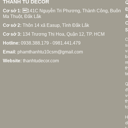
THANH TÚ DECOR
Xu hướng rèm cửa gia đình hiện đại năm 2025
Đ
27/02/2026
Cơ sở 1: 
141C Nguyễn Tri Phương, Thành Công, Buôn
Ma Thuột, Đắk Lắk
C
Cơ sở 2:
Thôn 14 xã Easup, Tỉnh Đắk Lắk
S
Cơ sở 3:
134 Trương Thị Hoa, Quận 12, TP. HCM
Cách chọn rèm cửa gia đình hợp phong thủy
C
Hotline:
0938.388.179 - 0981.441.479
27/02/2026
s
v
Email:
phamthanhtu10csm@gmail.com
b
Website:
thanhtudecor.com
m
t
Rèm cửa gia đình giá bao nhiêu? Bảng giá chi tiết
ti
2025
27/02/2026
Q
đ
v
t
Cách vệ sinh rèm cửa gia đình đúng cách, bền
t
đẹp lâu dài
H
27/02/2026
d