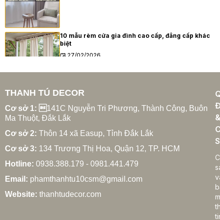
10 mẫu rèm cửa gia đình cao cấp, đẳng cấp khác
biệt
27/02/2026
THANH TÚ DECOR
Xu hướng rèm cửa gia đình hiện đại năm 2025
Đ
27/02/2026
Cơ sở 1: 
141C Nguyễn Tri Phương, Thành Công, Buôn
Ma Thuột, Đắk Lắk
C
Cơ sở 2:
Thôn 14 xã Easup, Tỉnh Đắk Lắk
S
Cơ sở 3:
134 Trương Thị Hoa, Quận 12, TP. HCM
Cách chọn rèm cửa gia đình hợp phong thủy
C
Hotline:
0938.388.179 - 0981.441.479
27/02/2026
s
v
Email:
phamthanhtu10csm@gmail.com
b
Website:
thanhtudecor.com
m
t
Rèm cửa gia đình giá bao nhiêu? Bảng giá chi tiết
ti