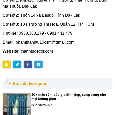
Cơ sở 1: 
141C Nguyễn Tri Phương, Thành Công, Buôn
Ma Thuột, Đắk Lắk
Cơ sở 2:
Thôn 14 xã Easup, Tỉnh Đắk Lắk
Cơ sở 3:
134 Trương Thị Hoa, Quận 12, TP. HCM
Hotline:
0938.388.179 - 0981.441.479
Email:
phamthanhtu10csm@gmail.com
Website:
thanhtudecor.com
Bài viết liên quan
30+ mẫu rèm cửa gia đình đẹp, sang trọng cho
mọi không gian
27/02/2026