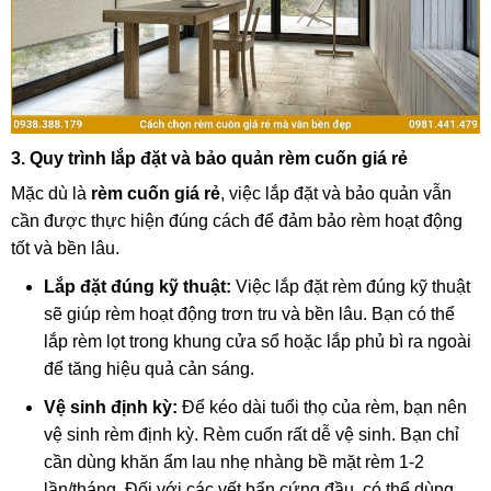
3. Quy trình lắp đặt và bảo quản rèm cuốn giá rẻ
Mặc dù là
rèm cuốn giá rẻ
, việc lắp đặt và bảo quản vẫn
cần được thực hiện đúng cách để đảm bảo rèm hoạt động
tốt và bền lâu.
Lắp đặt đúng kỹ thuật:
Việc lắp đặt rèm đúng kỹ thuật
sẽ giúp rèm hoạt động trơn tru và bền lâu. Bạn có thể
lắp rèm lọt trong khung cửa sổ hoặc lắp phủ bì ra ngoài
để tăng hiệu quả cản sáng.
Vệ sinh định kỳ:
Để kéo dài tuổi thọ của rèm, bạn nên
vệ sinh rèm định kỳ. Rèm cuốn rất dễ vệ sinh. Bạn chỉ
cần dùng khăn ẩm lau nhẹ nhàng bề mặt rèm 1-2
lần/tháng. Đối với các vết bẩn cứng đầu, có thể dùng