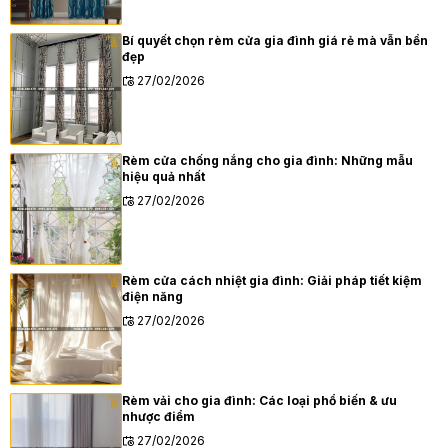
Bí quyết chọn rèm cửa gia đình giá rẻ mà vẫn bền
đẹp
27/02/2026
Rèm cửa chống nắng cho gia đình: Những mẫu
hiệu quả nhất
27/02/2026
Rèm cửa cách nhiệt gia đình: Giải pháp tiết kiệm
điện năng
27/02/2026
Rèm vải cho gia đình: Các loại phổ biến & ưu
nhược điểm
27/02/2026