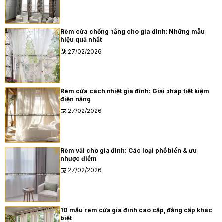
Rèm cửa chống nắng cho gia đình: Những mẫu
hiệu quả nhất
27/02/2026
Rèm cửa cách nhiệt gia đình: Giải pháp tiết kiệm
điện năng
27/02/2026
Rèm vải cho gia đình: Các loại phổ biến & ưu
nhược điểm
27/02/2026
10 mẫu rèm cửa gia đình cao cấp, đẳng cấp khác
biệt