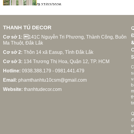
27/02/2026
THANH TÚ DECOR
Xu hướng rèm cửa gia đình hiện đại năm 2025
Đ
27/02/2026
Cơ sở 1: 
141C Nguyễn Tri Phương, Thành Công, Buôn
Ma Thuột, Đắk Lắk
C
Cơ sở 2:
Thôn 14 xã Easup, Tỉnh Đắk Lắk
S
Cơ sở 3:
134 Trương Thị Hoa, Quận 12, TP. HCM
Cách chọn rèm cửa gia đình hợp phong thủy
C
Hotline:
0938.388.179 - 0981.441.479
27/02/2026
s
v
Email:
phamthanhtu10csm@gmail.com
b
Website:
thanhtudecor.com
m
t
Rèm cửa gia đình giá bao nhiêu? Bảng giá chi tiết
ti
2025
27/02/2026
Q
đ
v
t