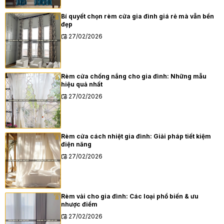
Bí quyết chọn rèm cửa gia đình giá rẻ mà vẫn bền
đẹp
27/02/2026
Rèm cửa chống nắng cho gia đình: Những mẫu
hiệu quả nhất
27/02/2026
Rèm cửa cách nhiệt gia đình: Giải pháp tiết kiệm
điện năng
27/02/2026
Rèm vải cho gia đình: Các loại phổ biến & ưu
nhược điểm
27/02/2026