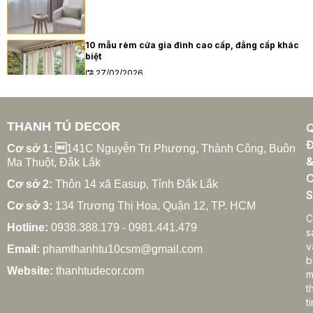
10 mẫu rèm cửa gia đình cao cấp, đẳng cấp khác
biệt
27/02/2026
THANH TÚ DECOR
Xu hướng rèm cửa gia đình hiện đại năm 2025
Đ
27/02/2026
Cơ sở 1: 
141C Nguyễn Tri Phương, Thành Công, Buôn
Ma Thuột, Đắk Lắk
C
Cơ sở 2:
Thôn 14 xã Easup, Tỉnh Đắk Lắk
S
Cơ sở 3:
134 Trương Thị Hoa, Quận 12, TP. HCM
Cách chọn rèm cửa gia đình hợp phong thủy
C
Hotline:
0938.388.179 - 0981.441.479
27/02/2026
s
v
Email:
phamthanhtu10csm@gmail.com
b
Website:
thanhtudecor.com
m
t
Rèm cửa gia đình giá bao nhiêu? Bảng giá chi tiết
ti
2025