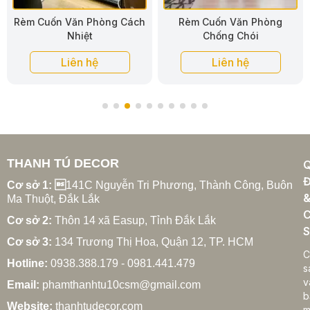
Rèm Cuốn Văn Phòng
Rèm Cuốn Văn Phòng
Chống Chói
Chống Tia UV
Liên hệ
Liên hệ
THANH TÚ DECOR
Đ
Cơ sở 1: 
141C Nguyễn Tri Phương, Thành Công, Buôn
Ma Thuột, Đắk Lắk
C
Cơ sở 2:
Thôn 14 xã Easup, Tỉnh Đắk Lắk
S
Cơ sở 3:
134 Trương Thị Hoa, Quận 12, TP. HCM
C
Hotline:
0938.388.179 - 0981.441.479
s
v
Email:
phamthanhtu10csm@gmail.com
b
Website:
thanhtudecor.com
m