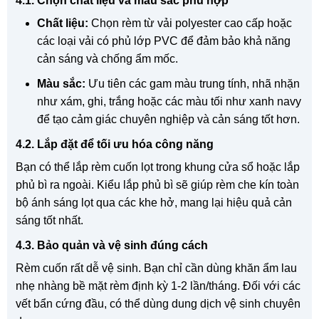
4.1. Chọn chất liệu và màu sắc phù hợp
Chất liệu:
Chọn rèm từ vải polyester cao cấp hoặc
các loại vải có phủ lớp PVC để đảm bảo khả năng
cản sáng và chống ẩm mốc.
Màu sắc:
Ưu tiên các gam màu trung tính, nhã nhặn
như xám, ghi, trắng hoặc các màu tối như xanh navy
để tạo cảm giác chuyên nghiệp và cản sáng tốt hơn.
4.2. Lắp đặt để tối ưu hóa công năng
Bạn có thể lắp rèm cuốn lọt trong khung cửa sổ hoặc lắp
phủ bì ra ngoài. Kiểu lắp phủ bì sẽ giúp rèm che kín toàn
bộ ánh sáng lọt qua các khe hở, mang lại hiệu quả cản
sáng tốt nhất.
4.3. Bảo quản và vệ sinh đúng cách
Rèm cuốn rất dễ vệ sinh. Bạn chỉ cần dùng khăn ẩm lau
nhẹ nhàng bề mặt rèm định kỳ 1-2 lần/tháng. Đối với các
vết bẩn cứng đầu, có thể dùng dung dịch vệ sinh chuyên