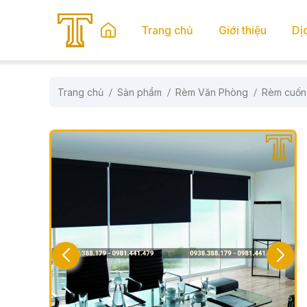
se menu
Trang chủ
Giới thiệu
Dị
Trang chủ
Sản phẩm
Rèm Văn Phòng
Rèm cuốn
submenu
submenu