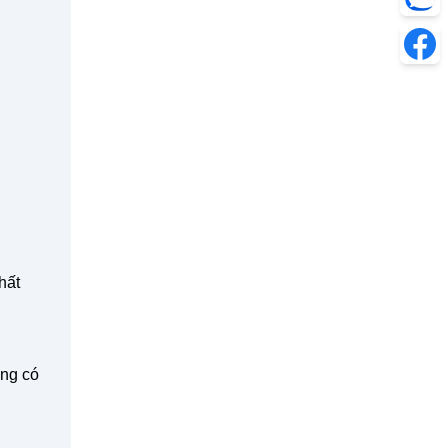
hất
ông có