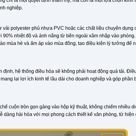
g chỉ là một quyết định thẩm mỹ, mà còn là một lựa chọn kinh t
anh nghiệp.
 vải polyester phủ nhựa PVC hoặc các chất liệu chuyên dụng 
tới 90% nhiệt độ và ánh nắng từ bên ngoài xâm nhập vào phòng
vào mùa hè và ấm áp vào mùa đông, tạo điều kiện lý tưởng để 
n định, hệ thống điều hòa sẽ không phải hoạt động quá tải. Điề
 mang lại lợi ích kinh tế lâu dài cho doanh nghiệp và góp phần 
hế cuộn tròn gọn gàng vào hộp kỹ thuật, không chiếm nhiều diệ
 dàng hài hòa với mọi phong cách thiết kế văn phòng, từ hiện đ