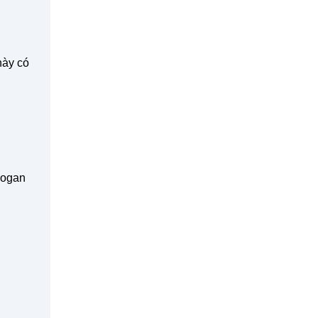
này có
logan