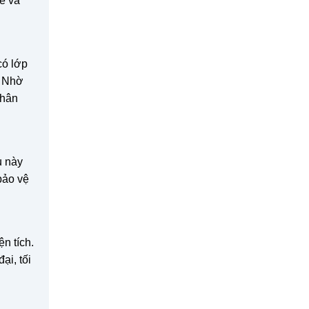
ế và
có lớp
. Nhờ
nhân
u này
bảo vệ
n tích.
ại, tối