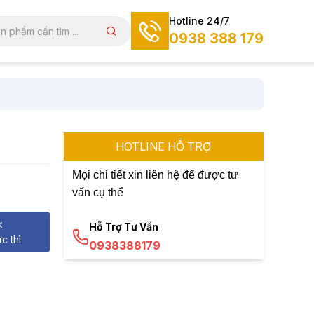
Hotline 24/7
0938 388 179
HOTLINE HỖ TRỢ
Mọi chi tiết xin liên hệ để được tư
vấn cụ thể
k
Hỗ Trợ Tư Vấn
c thì
0938388179