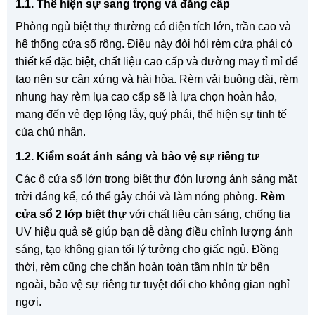
1.1. Thể hiện sự sang trọng và đẳng cấp
Phòng ngủ biệt thự thường có diện tích lớn, trần cao và
hệ thống cửa sổ rộng. Điều này đòi hỏi rèm cửa phải có
thiết kế đặc biệt, chất liệu cao cấp và đường may tỉ mỉ để
tạo nên sự cân xứng và hài hòa. Rèm vải buông dài, rèm
nhung hay rèm lụa cao cấp sẽ là lựa chọn hoàn hảo,
mang đến vẻ đẹp lộng lẫy, quý phái, thể hiện sự tinh tế
của chủ nhân.
1.2. Kiểm soát ánh sáng và bảo vệ sự riêng tư
Các ô cửa sổ lớn trong biệt thự đón lượng ánh sáng mặt
trời đáng kể, có thể gây chói và làm nóng phòng.
Rèm
cửa sổ 2 lớp biệt thự
với chất liệu cản sáng, chống tia
UV hiệu quả sẽ giúp bạn dễ dàng điều chỉnh lượng ánh
sáng, tạo không gian tối lý tưởng cho giấc ngủ. Đồng
thời, rèm cũng che chắn hoàn toàn tầm nhìn từ bên
ngoài, bảo vệ sự riêng tư tuyệt đối cho không gian nghỉ
ngơi.