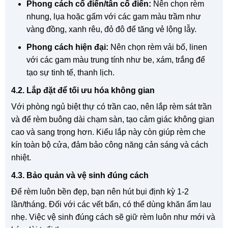
Phong cách cổ điển/tân cổ điển:
Nên chọn rèm
nhung, lụa hoặc gấm với các gam màu trầm như
vàng đồng, xanh rêu, đỏ đô để tăng vẻ lộng lẫy.
Phong cách hiện đại:
Nên chọn rèm vải bố, linen
với các gam màu trung tính như be, xám, trắng để
tạo sự tinh tế, thanh lịch.
4.2. Lắp đặt để tối ưu hóa không gian
Với phòng ngủ biệt thự có trần cao, nên lắp rèm sát trần
và để rèm buông dài chạm sàn, tạo cảm giác không gian
cao và sang trọng hơn. Kiểu lắp này còn giúp rèm che
kín toàn bộ cửa, đảm bảo công năng cản sáng và cách
nhiệt.
4.3. Bảo quản và vệ sinh đúng cách
Để rèm luôn bền đẹp, bạn nên hút bụi định kỳ 1-2
lần/tháng. Đối với các vết bẩn, có thể dùng khăn ẩm lau
nhẹ. Việc vệ sinh đúng cách sẽ giữ rèm luôn như mới và