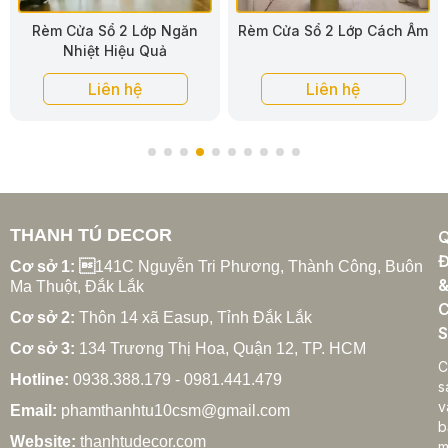
Rèm Cửa Sổ 2 Lớp Cách Âm
Rèm Cửa Sổ 2 Lớp Vải Bố
Liên hệ
Liên hệ
THANH TÚ DECOR
Đ
Cơ sở 1: 
141C Nguyễn Tri Phương, Thành Công, Buôn
Ma Thuột, Đắk Lắk
C
Cơ sở 2:
Thôn 14 xã Easup, Tỉnh Đắk Lắk
S
Cơ sở 3:
134 Trương Thị Hoa, Quận 12, TP. HCM
C
Hotline:
0938.388.179 - 0981.441.479
s
v
Email:
phamthanhtu10csm@gmail.com
b
Website:
thanhtudecor.com
m