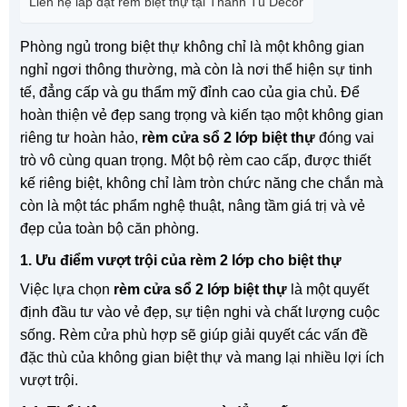
Liên hệ lắp đặt rèm biệt thự tại Thanh Tú Decor
Phòng ngủ trong biệt thự không chỉ là một không gian
nghỉ ngơi thông thường, mà còn là nơi thể hiện sự tinh
tế, đẳng cấp và gu thẩm mỹ đỉnh cao của gia chủ. Để
hoàn thiện vẻ đẹp sang trọng và kiến tạo một không gian
riêng tư hoàn hảo,
rèm cửa sổ 2 lớp biệt thự
đóng vai
trò vô cùng quan trọng. Một bộ rèm cao cấp, được thiết
kế riêng biệt, không chỉ làm tròn chức năng che chắn mà
còn là một tác phẩm nghệ thuật, nâng tầm giá trị và vẻ
đẹp của toàn bộ căn phòng.
1. Ưu điểm vượt trội của rèm 2 lớp cho biệt thự
Việc lựa chọn
rèm cửa sổ 2 lớp biệt thự
là một quyết
định đầu tư vào vẻ đẹp, sự tiện nghi và chất lượng cuộc
sống. Rèm cửa phù hợp sẽ giúp giải quyết các vấn đề
đặc thù của không gian biệt thự và mang lại nhiều lợi ích
vượt trội.