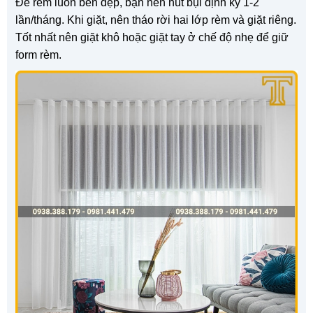
Để rèm luôn bền đẹp, bạn nên hút bụi định kỳ 1-2
lần/tháng. Khi giặt, nên tháo rời hai lớp rèm và giặt riêng.
Tốt nhất nên giặt khô hoặc giặt tay ở chế độ nhẹ để giữ
form rèm.