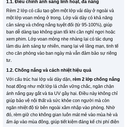
1.1. Điều chỉnh ánh sáng linh hoạt, đa năng
Rèm 2 lớp có cấu tạo gồm một lớp vải dày ở ngoài và
một lớp voan mỏng ở trong. Lớp vải dày có khả năng
cản sáng và chống nắng tuyệt đối (từ 95-100%), giúp
bạn dễ dàng tạo không gian tối khi cần nghỉ ngơi hoặc
xem phim. Lớp voan mỏng nhẹ nhàng lại có tác dụng
làm dịu ánh sáng tự nhiên, mang lại vẻ lãng mạn, tinh tế
cho căn phòng vào ban ngày mà vẫn đảm bảo sự riêng
tư.
1.2. Chống nắng và cách nhiệt hiệu quả
Với cấu trúc hai lớp vải dày dặn,
rèm 2 lớp chống nắng
hoạt động như một lớp lá chắn vững chắc, ngăn chặn
ánh nắng gay gắt và tia UV gây hại. Điều này không chỉ
giúp bảo vệ nội thất và sức khỏe con người mà còn
ngăn nhiệt độ từ bên ngoài xâm nhập vào phòng. Nhờ
đó, rèm giữ cho không gian luôn mát mẻ vào mùa hè và
ấm áp vào mùa đông, giúp tiết kiệm đáng kể chi phí điện