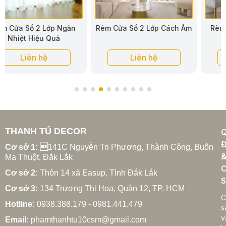
Rèm Cửa Sổ 2 Lớp Cách Âm
Rèm Cửa Sổ 2 Lớp Vải Bố
Liên hệ
Liên hệ
THANH TÚ DECOR
Đ
Cơ sở 1: 
141C Nguyễn Tri Phương, Thành Công, Buôn
Ma Thuột, Đắk Lắk
C
Cơ sở 2:
Thôn 14 xã Easup, Tỉnh Đắk Lắk
S
Cơ sở 3:
134 Trương Thị Hoa, Quận 12, TP. HCM
C
Hotline:
0938.388.179 - 0981.441.479
s
v
Email:
phamthanhtu10csm@gmail.com