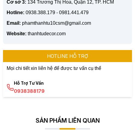
Cơ sở 3:
134 Trương Thị Hoa, Quận 12, TP. HCM
Hotline:
0938.388.179 - 0981.441.479
Email:
phamthanhtu10csm@gmail.com
Website:
thanhtudecor.com
HOTLINE HỖ TRỢ
Mọi chi tiết xin liên hệ để được tư vấn cụ thể
Hỗ Trợ Tư Vấn
0938388179
SẢN PHẨM LIÊN QUAN