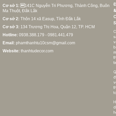
Đ
Cơ sở 1: 
141C Nguyễn Tri Phương, Thành Công, Buôn
Ma Thuột, Đắk Lắk
C
Cơ sở 2:
Thôn 14 xã Easup, Tỉnh Đắk Lắk
S
Cơ sở 3:
134 Trương Thị Hoa, Quận 12, TP. HCM
C
Hotline:
0938.388.179 - 0981.441.479
s
v
Email:
phamthanhtu10csm@gmail.com
b
Website:
thanhtudecor.com
m
t
ti
Q
đ
v
t
t
H
d
h