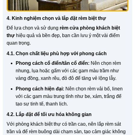
4. Kinh nghiệm chọn và lắp đặt rèm biệt thự
Để lựa chọn và sử dụng
rèm cửa phòng khách biệt
thự
hiệu quả và bền đẹp, bạn cần lưu ý một vài điểm
quan trọng.
4.1. Chọn chất liệu phù hợp với phong cách
Phong cách cổ điển/tân cổ điển:
Nên chọn rèm
nhung, lụa hoặc gấm với các gam màu trầm như
vàng đồng, xanh rêu, đỏ đô để tăng vẻ lộng lẫy.
Phong cách hiện đại:
Nên chọn rèm vải bố, linen
với các gam màu trung tính như be, xám, trắng để
tạo sự tinh tế, thanh lịch.
4.2. Lắp đặt để tối ưu hóa không gian
Với phòng khách biệt thự có trần cao, nên lắp rèm sát
trần và để rèm buông dài chạm sàn, tạo cảm giác không