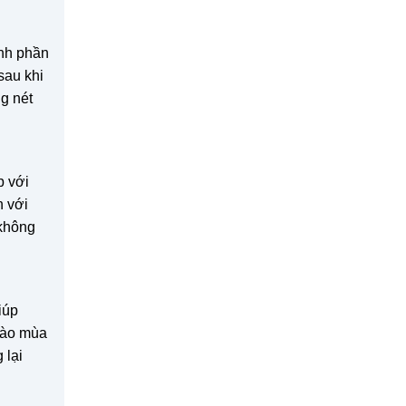
ành phần
sau khi
g nét
p với
n với
 không
iúp
 vào mùa
 lại