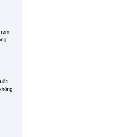
 rèm
àng.
huộc
 không