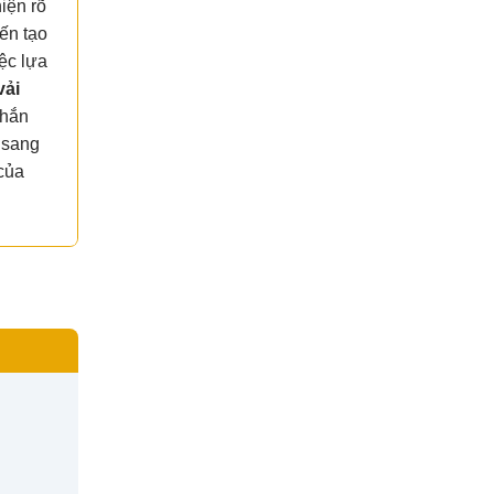
iện rõ
ến tạo
ệc lựa
vải
chắn
 sang
 của