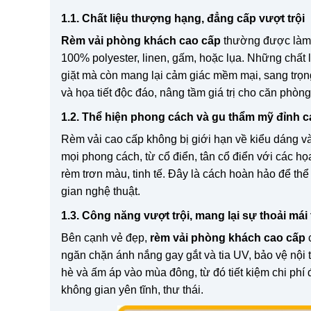
1.1. Chất liệu thượng hạng, đẳng cấp vượt trội
Rèm vải phòng khách cao cấp
thường được làm t
100% polyester, linen, gấm, hoặc lụa. Những chất l
giặt mà còn mang lại cảm giác mềm mại, sang trọn
và họa tiết độc đáo, nâng tầm giá trị cho căn phòng
1.2. Thể hiện phong cách và gu thẩm mỹ đỉnh c
Rèm vải cao cấp không bị giới hạn về kiểu dáng v
mọi phong cách, từ cổ điển, tân cổ điển với các họa
rèm trơn màu, tinh tế. Đây là cách hoàn hảo để th
gian nghệ thuật.
1.3. Công năng vượt trội, mang lại sự thoải mái 
Bên cạnh vẻ đẹp,
rèm vải phòng khách cao cấp
c
ngăn chặn ánh nắng gay gắt và tia UV, bảo vệ nội
hè và ấm áp vào mùa đông, từ đó tiết kiệm chi phí 
không gian yên tĩnh, thư thái.