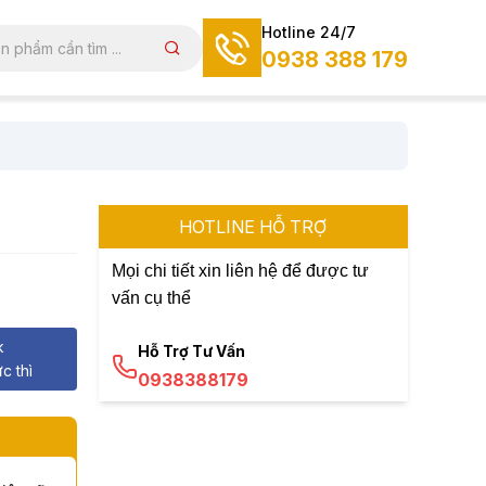
Hotline 24/7
0938 388 179
HOTLINE HỖ TRỢ
Mọi chi tiết xin liên hệ để được tư
vấn cụ thể
k
Hỗ Trợ Tư Vấn
c thì
0938388179