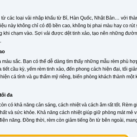
ừ các loại vải nhập khẩu từ Bỉ, Hàn Quốc, Nhật Bản… với th
iệu này không chỉ có độ bền cao, không bị phai màu hay co rút 
g khi chạm vào. Sợi vải được dệt tinh xảo, tạo nên những đườn
.
ao
à màu sắc. Bạn có thể dễ dàng tìm thấy những mẫu rèm phù hợ
 tiết cầu kỳ, yếm rèm tinh xảo, đến phong cách hiện đại, tối giả
ể hiện cá tính và gu thẩm mỹ riêng, biến phòng khách thành một
tối đa
òn có khả năng cản sáng, cách nhiệt và cách âm rất tốt. Rèm g
 thất và sức khỏe. Khả năng cách nhiệt giúp giữ phòng mát mẻ
điện năng. Đồng thời, rèm còn giảm tiếng ồn từ bên ngoài, mang