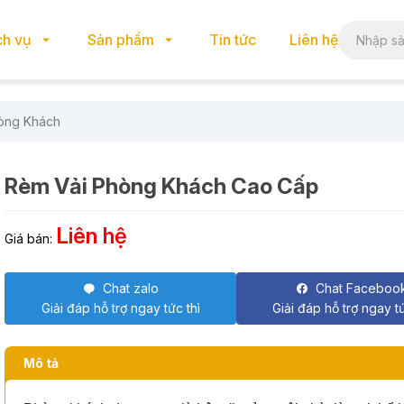
ch vụ
Sản phẩm
Tin tức
Liên hệ
òng Khách
Rèm Vải Phòng Khách Cao Cấp
Liên hệ
Giá bán:
Chat zalo
Chat Faceboo
Giải đáp hỗ trợ ngay tức thì
Giải đáp hỗ trợ ngay tứ
Mô tả