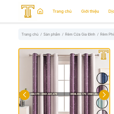
se menu
Trang chủ
Giới thiệu
Dị
Trang chủ
Sản phẩm
Rèm Cửa Gia Đình
Rèm Ph
submenu
submenu