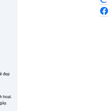
vẻ đẹp
h hoạt.
gày.