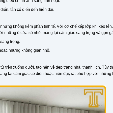
ng điều chỉnh ánh sáng linh hoạt.
điển, tân cổ điển đến hiện đại.
ưng không kém phần tinh tế. Với cơ chế xếp lớp khi kéo lên,
 những ô cửa sổ nhỏ, mang lại cảm giác sang trọng và gọn g
 sang trọng.
 hoặc những không gian nhỏ.
ừ trên xuống dưới, tạo nên vẻ đẹp trang nhã, thanh lịch. Tùy t
 mang lại cảm giác cổ điển hoặc hiện đại, rất phù hợp với những