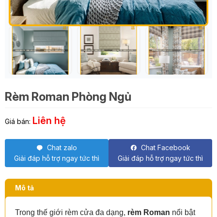
Rèm Roman Phòng Ngủ
Liên hệ
Giá bán:
Chat zalo
Chat Facebook
Giải đáp hỗ trợ ngay tức thì
Giải đáp hỗ trợ ngay tức thì
Mô tả
Trong thế giới rèm cửa đa dạng,
rèm Roman
nổi bật