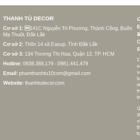
THANH TÚ DECOR
Đ
Cơ sở 1: 
141C Nguyễn Tri Phương, Thành Công, Buôn
Ma Thuột, Đắk Lắk
C
Cơ sở 2:
Thôn 14 xã Easup, Tỉnh Đắk Lắk
S
Cơ sở 3:
134 Trương Thị Hoa, Quận 12, TP. HCM
C
Hotline:
0938.388.179 - 0981.441.479
s
v
Email:
phamthanhtu10csm@gmail.com
b
Website:
thanhtudecor.com
m
t
ti
Q
đ
v
t
t