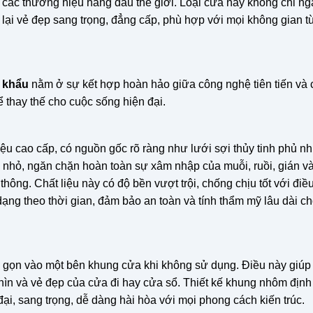
 từ các thương hiệu hàng đầu thế giới. Loại cửa này không chỉ n
ại vẻ đẹp sang trọng, đẳng cấp, phù hợp với mọi không gian t
 khẩu
nằm ở sự kết hợp hoàn hảo giữa công nghệ tiên tiến và 
 thay thế cho cuộc sống hiện đại.
ệu cao cấp, có nguồn gốc rõ ràng như lưới sợi thủy tinh phủ n
u nhỏ, ngăn chặn hoàn toàn sự xâm nhập của muỗi, ruồi, gián v
hông. Chất liệu này có độ bền vượt trội, chống chịu tốt với điề
n dạng theo thời gian, đảm bảo an toàn và tính thẩm mỹ lâu dài c
 gọn vào một bên khung cửa khi không sử dụng. Điều này giúp t
ìn và vẻ đẹp của cửa đi hay cửa sổ. Thiết kế khung nhôm định
ại, sang trọng, dễ dàng hài hòa với mọi phong cách kiến trúc.