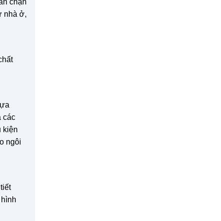
găn chặn
ừ nhà ở,
chất
hựa
à các
u kiện
ho ngôi
iết
 hình