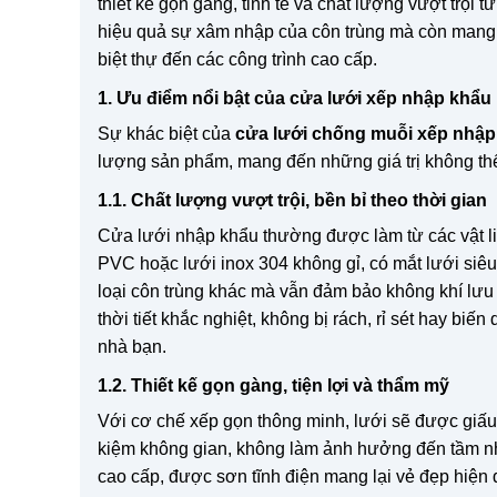
thiết kế gọn gàng, tinh tế và chất lượng vượt trội
hiệu quả sự xâm nhập của côn trùng mà còn mang l
biệt thự đến các công trình cao cấp.
1. Ưu điểm nổi bật của cửa lưới xếp nhập khẩu
Sự khác biệt của
cửa lưới chống muỗi xếp nhập
lượng sản phẩm, mang đến những giá trị không thể
1.1. Chất lượng vượt trội, bền bỉ theo thời gian
Cửa lưới nhập khẩu thường được làm từ các vật li
PVC hoặc lưới inox 304 không gỉ, có mắt lưới siê
loại côn trùng khác mà vẫn đảm bảo không khí lưu t
thời tiết khắc nghiệt, không bị rách, rỉ sét hay biế
nhà bạn.
1.2. Thiết kế gọn gàng, tiện lợi và thẩm mỹ
Với cơ chế xếp gọn thông minh, lưới sẽ được giấu
kiệm không gian, không làm ảnh hưởng đến tầm nh
cao cấp, được sơn tĩnh điện mang lại vẻ đẹp hiện đ