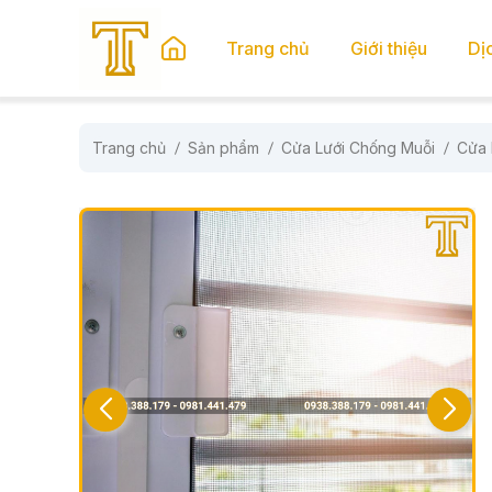
se menu
Trang chủ
Giới thiệu
Dị
Trang chủ
Sản phẩm
Cửa Lưới Chống Muỗi
Cửa 
submenu
submenu