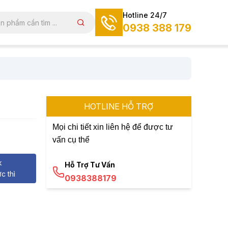
Hotline 24/7
0938 388 179
HOTLINE HỖ TRỢ
Mọi chi tiết xin liên hệ để được tư
vấn cụ thể
k
Hỗ Trợ Tư Vấn
c thì
0938388179