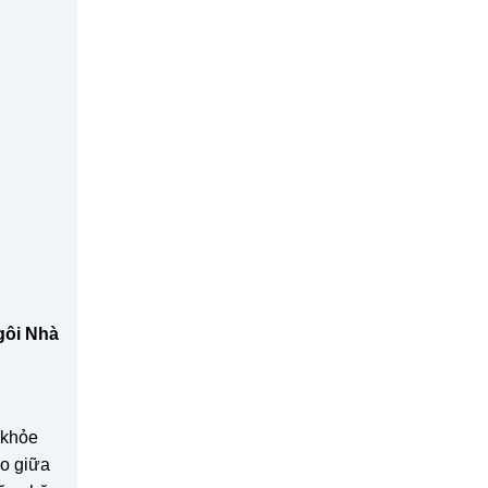
gôi Nhà
 khỏe
ảo giữa