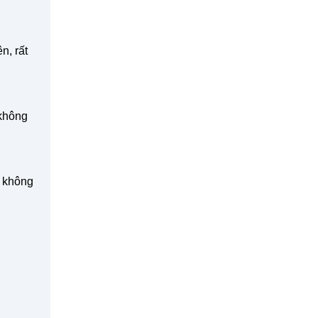
n, rất
 không
, không