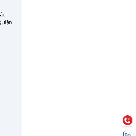
hắc
, tiện