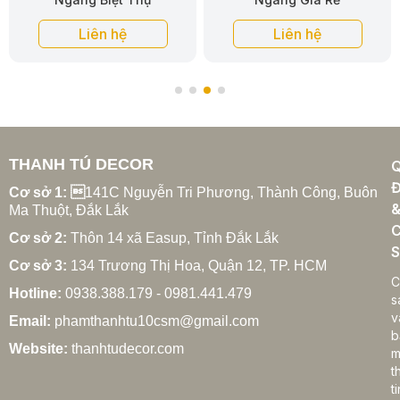
Liên hệ
Liên hệ
THANH TÚ DECOR
Đ
Cơ sở 1: 
141C Nguyễn Tri Phương, Thành Công, Buôn
Ma Thuột, Đắk Lắk
C
Cơ sở 2:
Thôn 14 xã Easup, Tỉnh Đắk Lắk
S
Cơ sở 3:
134 Trương Thị Hoa, Quận 12, TP. HCM
C
Hotline:
0938.388.179 - 0981.441.479
s
v
Email:
phamthanhtu10csm@gmail.com
b
Website:
thanhtudecor.com
m
t
ti