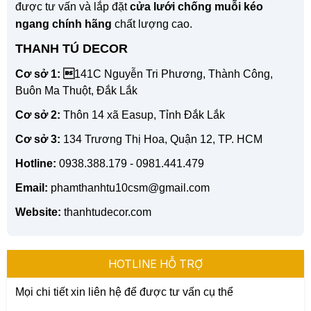
được tư vấn và lắp đặt
cửa lưới chống muỗi kéo
ngang chính hãng
chất lượng cao.
THANH TÚ DECOR
Cơ sở 1: 
141C Nguyễn Tri Phương, Thành Công,
Buôn Ma Thuột, Đắk Lắk
Cơ sở 2:
Thôn 14 xã Easup, Tỉnh Đắk Lắk
Cơ sở 3:
134 Trương Thị Hoa, Quận 12, TP. HCM
Hotline:
0938.388.179 - 0981.441.479
Email:
phamthanhtu10csm@gmail.com
Website:
thanhtudecor.com
HOTLINE HỖ TRỢ
Mọi chi tiết xin liên hệ để được tư vấn cụ thể