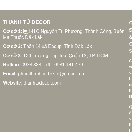
THANH TÚ DECOR
Đ
Cơ sở 1: 
141C Nguyễn Tri Phương, Thành Công, Buôn
Ma Thuột, Đắk Lắk
C
Cơ sở 2:
Thôn 14 xã Easup, Tỉnh Đắk Lắk
S
Cơ sở 3:
134 Trương Thị Hoa, Quận 12, TP. HCM
C
Hotline:
0938.388.179 - 0981.441.479
s
v
Email:
phamthanhtu10csm@gmail.com
b
Website:
thanhtudecor.com
m
t
ti
Q
đ
v
t
t