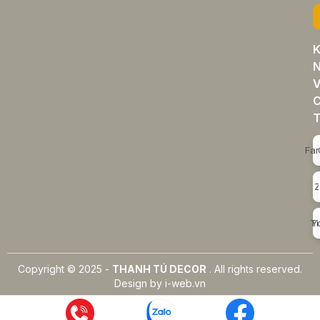
K
N
V
T
Fa
Z
Ti
Y
Copyright © 2025 -
THANH TÚ DECOR
. All rights reserved.
Design by i-web.vn